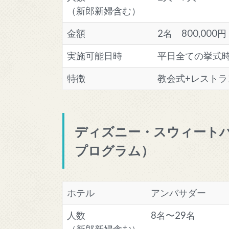
（新郎新婦含む）
金額
2名 800,000円
実施可能日時
平日全ての挙式
特徴
教会式+レスト
ディズニー・スウィート
プログラム）
ホテル
アンバサダー
人数
8名〜29名
（新郎新婦含む）