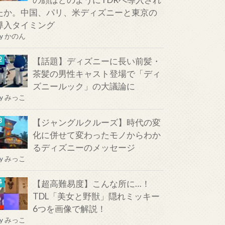
たか。中国、パリ、米ディズニーと東京の
導入タイミング
y
かのん
【話題】ディズニーに長い前髪・
茶髪の男性キャスト登場で「ディ
ズニールック」の大議論に
y
みっこ
【ジャングルクルーズ】時代の変
化に併せて変わったモノからわか
るディズニーのメッセージ
y
みっこ
【超高難易度】こんな所に…！
TDL「美女と野獣」隠れミッキー
6つを画像で解説！
y
みっこ