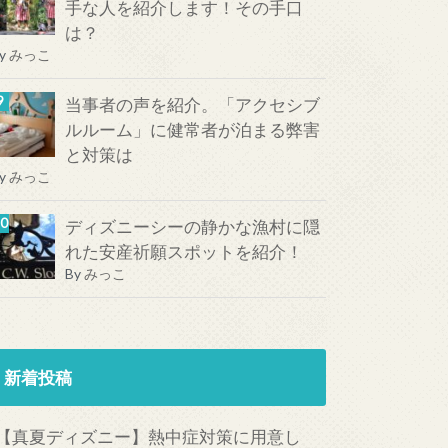
手な人を紹介します！その手口
は？
y
みっこ
当事者の声を紹介。「アクセシブ
ルルーム」に健常者が泊まる弊害
と対策は
y
みっこ
ディズニーシーの静かな漁村に隠
れた安産祈願スポットを紹介！
By
みっこ
新着投稿
【真夏ディズニー】熱中症対策に用意し