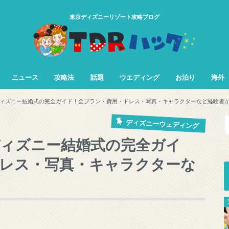
東京ディズニーリゾート攻略ブログ
ニュース
攻略法
話題
ウエディング
お泊り
海外
TDL&TDS攻略法
TDSアトラク
TDLアトラク
ィズニー結婚式の完全ガイド！全プラン・費用・ドレス・写真・キャラクターなど経験者
ディズニーウェディング
ィズニー結婚式の完全ガイ
レス・写真・キャラクターな