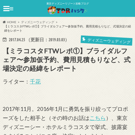
東京ディズニーリゾート攻略ブログ
≡
HOME
ディズニーウェディング
【ミラコスタFTWレポ①】ブライダルフェア〜参加仮予約、費用見積もりなど、式場決定の経
緯をレポート
2017.04.25
（更新日：
2019.03.03
）
ディズニーウェディング
【ミラコスタFTWレポ①】ブライダルフ
ェア〜参加仮予約、費用見積もりなど、式
場決定の経緯をレポート
ライター：
千花
2017年11月。2016年1月に勇気を振り絞ってプロポ
ーズをした相手と（その時のお話は
こちら
）、東京
ディズニーシー・ホテルミラコスタで挙式、披露宴