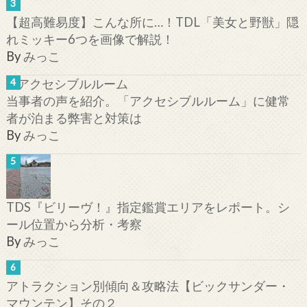
【超高難易度】こんな所に…！TDL「美女と野獣」隠
れミッキー6つを画像で解説！
By
みっこ
当事者の声を紹介。「アクセシブルルーム」に健常
者が泊まる弊害と対策は
By
みっこ
TDS『ビリーヴ！』指定鑑賞エリアをレポート。シ
ール位置から分析・考察
By
みっこ
アトラクション別傾向＆攻略法【ビックサンダー・
マウンテン】その２