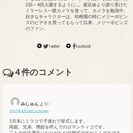
2回～4回入園するように…。最近妹より譲り受けた
ミラーレス一眼カメラを使って、カメラを勉強中。
好きなキャラクターは、幼稚園の時にメリーポピン
ズのビデオを買ってもらって以来、メリーポピンズ
のファン。
Twitter
Facebook
4
件のコメント
みしゅん
より:
2017年4月28日 6:36 AM
5月末にミラコで子連れで挙式します。
両親、兄弟、甥姪を呼んでのロマンティコです。
二人の自己満足になりがちな結婚式ですがここであげる