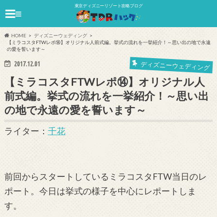
東京ディズニーリゾート攻略ブログ
≡
HOME
ディズニーウェディング
【ミラコスタFTWレポ⑭】オリジナル人前式編。挙式の流れを一挙紹介！～思い出の地で永遠
の愛を誓います～
2017.12.01
ディズニーウェディング
【ミラコスタFTWレポ⑭】オリジナル人
前式編。挙式の流れを一挙紹介！～思い出
の地で永遠の愛を誓います～
ライター：
千花
前回からスタートしているミラコスタFTW当日のレ
ポート。今日は挙式の様子を中心にレポートしま
す。