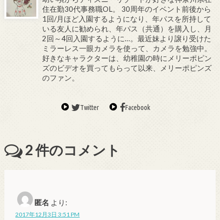
住在勤30代事務職OL。 30周年のイベント前後から
1回/月ほど入園するようになり、年パスを所持して
いる友人に勧められ、年パス（共通）を購入し、月
2回～4回入園するように…。最近妹より譲り受けた
ミラーレス一眼カメラを使って、カメラを勉強中。
好きなキャラクターは、幼稚園の時にメリーポピン
ズのビデオを買ってもらって以来、メリーポピンズ
のファン。
Twitter
Facebook
2
件のコメント
匿名
より:
2017年12月3日 3:51 PM