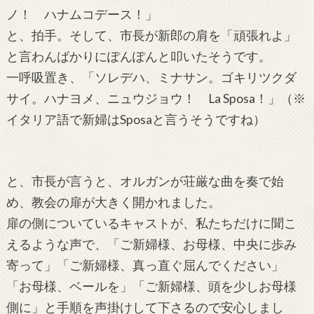
ノ！ ハナムコデース！」
と、拍手。そして、市長が新郎の肩を「頑張れよ」
と言わんばかりにぽんぽんと叩いたそうです。
一呼吸置き、「ソレデハ、ミナサン。ゴキリツクダ
サイ。ハナヨメ、ニュウジョウ！ La Sposa！」（※
イタリア語で新婦はSposaと言うそうですね）
と、市長が言うと、オルガンが荘厳な曲を奏で始
め、教会の扉が大きく開かれました。
扉の側についているキャストが、私たちだけに聞こ
えるような声で、「ご新婦様、お母様、中央に歩み
寄って」「ご新婦様、真っ直ぐ屈んでください」
「お母様、ベールを」「ご新婦様、頭を少しお母様
側に」と手順を声掛けして下さるので安心しまし