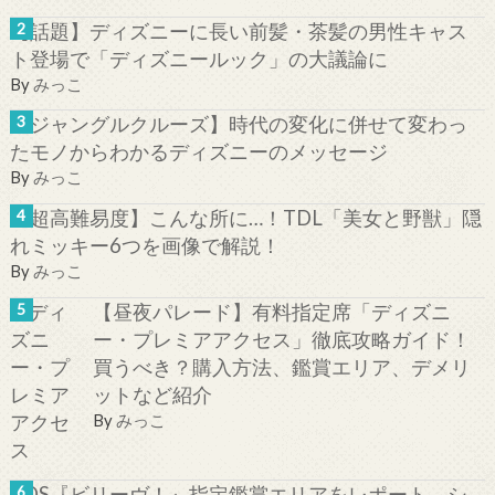
【話題】ディズニーに長い前髪・茶髪の男性キャス
ト登場で「ディズニールック」の大議論に
By
みっこ
【ジャングルクルーズ】時代の変化に併せて変わっ
たモノからわかるディズニーのメッセージ
By
みっこ
【超高難易度】こんな所に…！TDL「美女と野獣」隠
れミッキー6つを画像で解説！
By
みっこ
【昼夜パレード】有料指定席「ディズニ
ー・プレミアアクセス」徹底攻略ガイド！
買うべき？購入方法、鑑賞エリア、デメリ
ットなど紹介
By
みっこ
TDS『ビリーヴ！』指定鑑賞エリアをレポート。シ