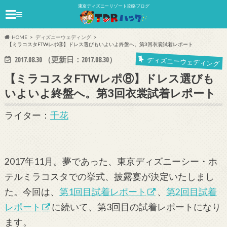
東京ディズニーリゾート攻略ブログ
≡
HOME
ディズニーウェディング
【ミラコスタFTWレポ⑧】ドレス選びもいよいよ終盤へ。第3回衣裳試着レポート
2017.08.30
（更新日：
2017.08.30
）
ディズニーウェディング
【ミラコスタFTWレポ⑧】ドレス選びも
いよいよ終盤へ。第3回衣裳試着レポート
ライター：
千花
2017年11月。夢であった、東京ディズニーシー・ホ
テルミラコスタでの挙式、披露宴が決定いたしまし
た。今回は、
第1回目試着レポート
、
第2回目試着
レポート
に続いて、第3回目の試着レポートになり
ます。