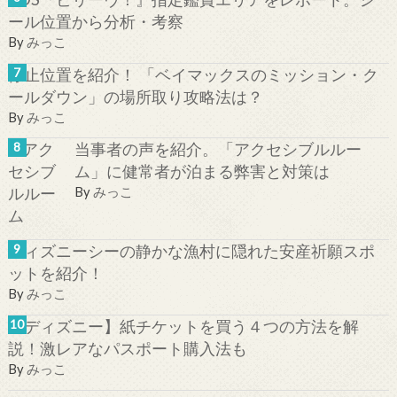
ール位置から分析・考察
By
みっこ
停止位置を紹介！ 「ベイマックスのミッション・ク
ールダウン」の場所取り攻略法は？
By
みっこ
当事者の声を紹介。「アクセシブルルー
ム」に健常者が泊まる弊害と対策は
By
みっこ
ディズニーシーの静かな漁村に隠れた安産祈願スポ
ットを紹介！
By
みっこ
【ディズニー】紙チケットを買う４つの方法を解
説！激レアなパスポート購入法も
By
みっこ