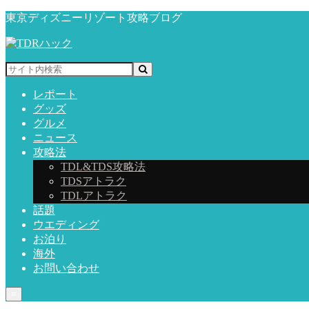
東京ディズニーリゾート攻略ブログ
レポート
グッズ
グルメ
ニュース
攻略法
TDL&TDS攻略法
TDSアトラク
TDLアトラク
話題
ウエディング
お泊り
海外
お問い合わせ
≡