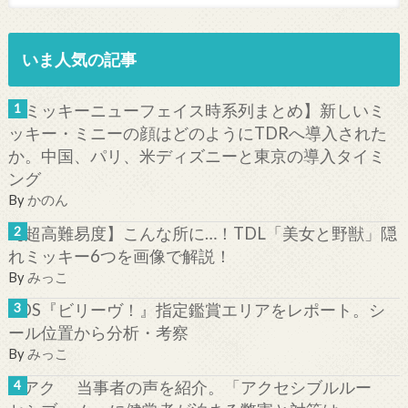
いま人気の記事
【ミッキーニューフェイス時系列まとめ】新しいミ
ッキー・ミニーの顔はどのようにTDRへ導入された
か。中国、パリ、米ディズニーと東京の導入タイミ
ング
By
かのん
【超高難易度】こんな所に…！TDL「美女と野獣」隠
れミッキー6つを画像で解説！
By
みっこ
TDS『ビリーヴ！』指定鑑賞エリアをレポート。シ
ール位置から分析・考察
By
みっこ
当事者の声を紹介。「アクセシブルルー