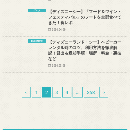
グルメ
【ディズニーシー】「フード＆ワイン・
フェスティバル」のフードを全部食べて
きた！食レポ
2024.04.09
TDR攻略法
【ディズニーランド・シー】ベビーカー
レンタル時のコツ、利用方法を徹底解
説！貸出＆返却手順・場所・料金・裏技
など
2024.03.01
<
1
2
3
4
…
358
>