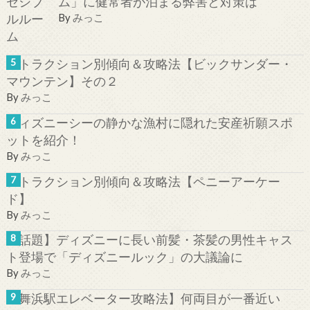
ム」に健常者が泊まる弊害と対策は
By
みっこ
アトラクション別傾向＆攻略法【ビックサンダー・
マウンテン】その２
By
みっこ
ディズニーシーの静かな漁村に隠れた安産祈願スポ
ットを紹介！
By
みっこ
アトラクション別傾向＆攻略法【ペニーアーケー
ド】
By
みっこ
【話題】ディズニーに長い前髪・茶髪の男性キャス
ト登場で「ディズニールック」の大議論に
By
みっこ
【舞浜駅エレベーター攻略法】何両目が一番近い