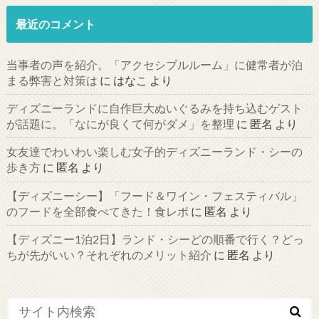
最近のコメント
当事者の声を紹介。「アクセシブルルーム」に健常者が泊
まる弊害と対策は
に
はなこ
より
ディズニーランドに自作巨大ぬいぐるみを持ち込むゲスト
が話題に。「なにが良くて何がダメ」を整理
に
匿名
より
女友達でわいわい楽しむ女子的ディズニーランド・シーの
歩き方
に
匿名
より
【ディズニーシー】「フード＆ワイン・フェスティバル」
のフードを全部食べてきた！食レポ
に
匿名
より
【ディズニー1泊2日】ランド・シーどの順番で行く？どっ
ちが先がいい？それぞれのメリット紹介
に
匿名
より