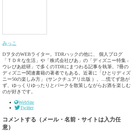
みっこ
DヲタのWEBライター。TDRハックの他に、 個人ブログ
「ＴＤＲな生活」や「株式会社ぴあ」の「ディズニー特集 -
ウレぴあ総研」で多くのTDRにまつわる記事を執筆。7冊の
ディズニー関連書籍の著者でもある。近著に「ひとりディズ
ニー50の楽しみ方」 (サンクチュアリ出版 ）。…慌てず急が
ず、ゆっくりゆったりとパークを散策しながらお酒を楽しむ
のが好きです。
WebSite
Twitter
コメントする（メール・名前・サイトは入力任
意）