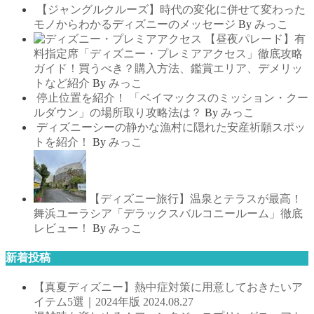
【ジャングルクルーズ】時代の変化に併せて変わった
モノからわかるディズニーのメッセージ
By
みっこ
【昼夜パレード】有
料指定席「ディズニー・プレミアアクセス」徹底攻略
ガイド！買うべき？購入方法、鑑賞エリア、デメリッ
トなど紹介
By
みっこ
停止位置を紹介！ 「ベイマックスのミッション・クー
ルダウン」の場所取り攻略法は？
By
みっこ
ディズニーシーの静かな漁村に隠れた安産祈願スポッ
トを紹介！
By
みっこ
【ディズニー旅行】温泉とテラスが最高！
舞浜ユーラシア「デラックスバルコニールーム」徹底
レビュー！
By
みっこ
新着投稿
【真夏ディズニー】熱中症対策に用意しておきたいア
イテム5選｜2024年版
2024.08.27