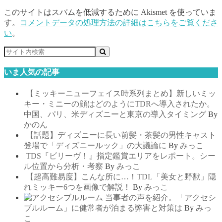
このサイトはスパムを低減するために Akismet を使っていま
す。
コメントデータの処理方法の詳細はこちらをご覧くださ
い
。
いま人気の記事
【ミッキーニューフェイス時系列まとめ】新しいミッ
キー・ミニーの顔はどのようにTDRへ導入されたか。
中国、パリ、米ディズニーと東京の導入タイミング
By
かのん
【話題】ディズニーに長い前髪・茶髪の男性キャスト
登場で「ディズニールック」の大議論に
By
みっこ
TDS『ビリーヴ！』指定鑑賞エリアをレポート。シー
ル位置から分析・考察
By
みっこ
【超高難易度】こんな所に…！TDL「美女と野獣」隠
れミッキー6つを画像で解説！
By
みっこ
当事者の声を紹介。「アクセシ
ブルルーム」に健常者が泊まる弊害と対策は
By
みっ
こ