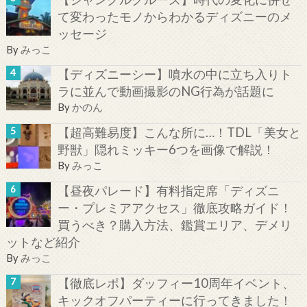
て変わったモノからわかるディズニーのメ
ッセージ
By
みっこ
【ディズニーシー】噴水の中に立ち入りト
ラに並んで動画撮影のNG行為が話題に
By
かのん
【超高難易度】こんな所に…！TDL「美女と
野獣」隠れミッキー6つを画像で解説！
By
みっこ
【昼夜パレード】有料指定席「ディズニ
ー・プレミアアクセス」徹底攻略ガイド！
買うべき？購入方法、鑑賞エリア、デメリ
ットなど紹介
By
みっこ
【徹底レポ】ダッフィー10周年イベント、
キックオフパーティーに行ってきました！