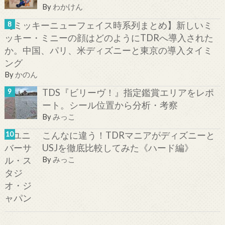
By
わかけん
【ミッキーニューフェイス時系列まとめ】新しいミ
ッキー・ミニーの顔はどのようにTDRへ導入された
か。中国、パリ、米ディズニーと東京の導入タイミ
ング
By
かのん
TDS『ビリーヴ！』指定鑑賞エリアをレポ
ート。シール位置から分析・考察
By
みっこ
こんなに違う！TDRマニアがディズニーと
USJを徹底比較してみた《ハード編》
By
みっこ