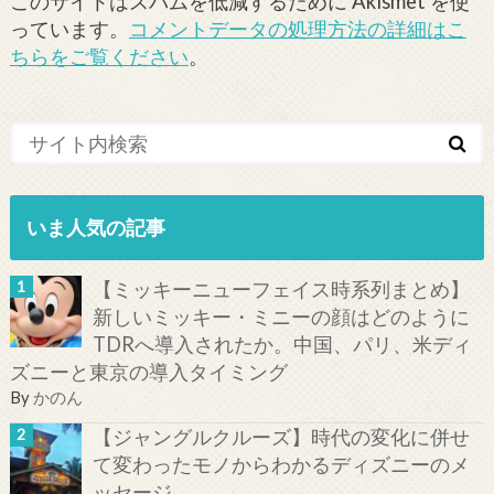
このサイトはスパムを低減するために Akismet を使
っています。
コメントデータの処理方法の詳細はこ
ちらをご覧ください
。
いま人気の記事
【ミッキーニューフェイス時系列まとめ】
新しいミッキー・ミニーの顔はどのように
TDRへ導入されたか。中国、パリ、米ディ
ズニーと東京の導入タイミング
By
かのん
【ジャングルクルーズ】時代の変化に併せ
て変わったモノからわかるディズニーのメ
ッセージ