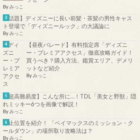
By
みっこ
【話題】ディズニーに長い前髪・茶髪の男性キャス
ト登場で「ディズニールック」の大議論に
By
みっこ
【昼夜パレード】有料指定席「ディズニ
ー・プレミアアクセス」徹底攻略ガイド！
買うべき？購入方法、鑑賞エリア、デメリ
ットなど紹介
By
みっこ
【超高難易度】こんな所に…！TDL「美女と野獣」隠
れミッキー6つを画像で解説！
By
みっこ
停止位置を紹介！ 「ベイマックスのミッション・ク
ールダウン」の場所取り攻略法は？
By
みっこ