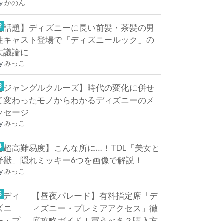
y
かのん
【話題】ディズニーに長い前髪・茶髪の男
性キャスト登場で「ディズニールック」の
大議論に
y
みっこ
【ジャングルクルーズ】時代の変化に併せ
て変わったモノからわかるディズニーのメ
ッセージ
y
みっこ
【超高難易度】こんな所に…！TDL「美女と
野獣」隠れミッキー6つを画像で解説！
y
みっこ
【昼夜パレード】有料指定席「デ
ィズニー・プレミアアクセス」徹
底攻略ガイド！買うべき？購入方