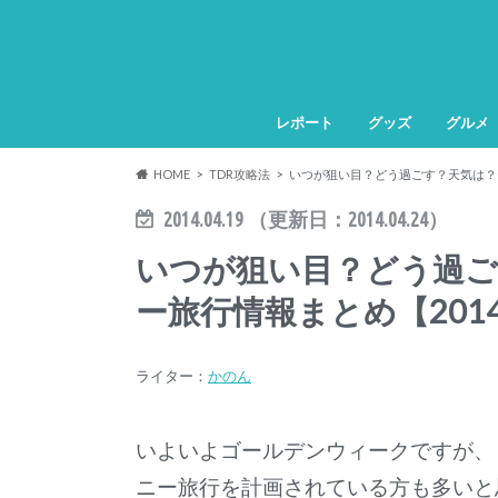
レポート
グッズ
グルメ
HOME
TDR攻略法
いつが狙い目？どう過ごす？天気は？G
2014.04.19
（更新日：
2014.04.24
）
いつが狙い目？どう過ご
ー旅行情報まとめ【201
ライター：
かのん
いよいよゴールデンウィークですが、
ニー旅行を計画されている方も多いと