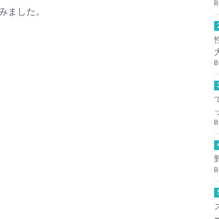
B
みました。
B
B
B