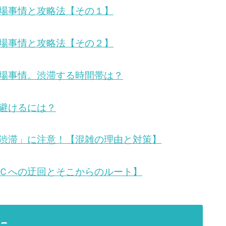
場事情と攻略法【その１】
場事情と攻略法【その２】
場事情。渋滞する時間帯は？
避けるには？
渋滞」に注意！【混雑の理由と対策】
Ｃへの迂回とそこからのルート】
に