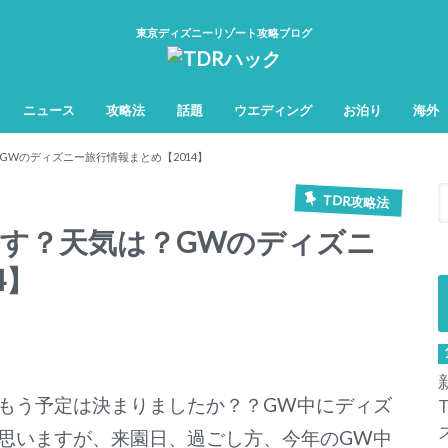
東京ディズニーリゾート攻略ブログ
ニュース
攻略法
話題
ウエディング
お泊り
海外
TDL&TDS攻略法
TDSアトラク
TDLアトラク
Wのディズニー旅行情報まとめ【2014】
TDR攻略法
す？天気は？GWのディズニ
4】
もう予定は決まりましたか？？GW中にディズ
思いますが、来園日、過ごし方、今年のGW中