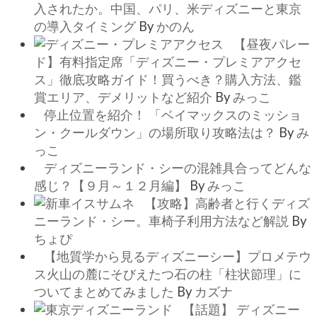
入されたか。中国、パリ、米ディズニーと東京
の導入タイミング
By
かのん
【昼夜パレー
ド】有料指定席「ディズニー・プレミアアクセ
ス」徹底攻略ガイド！買うべき？購入方法、鑑
賞エリア、デメリットなど紹介
By
みっこ
停止位置を紹介！ 「ベイマックスのミッショ
ン・クールダウン」の場所取り攻略法は？
By
み
っこ
ディズニーランド・シーの混雑具合ってどんな
感じ？【９月～１２月編】
By
みっこ
【攻略】高齢者と行くディズ
ニーランド・シー。車椅子利用方法など解説
By
ちょぴ
【地質学から見るディズニーシー】プロメテウ
ス火山の麓にそびえたつ石の柱「柱状節理」に
ついてまとめてみました
By
カズナ
【話題】 ディズニー