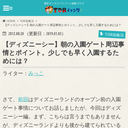
東京ディズニーリゾート攻略ブログ
≡
HOME
TDR攻略法
【ディズニーシー】朝の入園ゲート周辺事情とポイント。少しでも早く入園するためには？
2012.08.20
（更新日：
2019.01.05
）
TDR攻略法
【ディズニーシー】朝の入園ゲート周辺事
情とポイント。少しでも早く入園するた
めには？
ライター：
みっこ
さて、
前回
はディズニーランドのオープン前の入園
ゲート事情についてお話しましたが、今回はディズ
ニーシー編。まず、こちらは言うまでもありません
が、ディズニーランドよりも後から建てられている