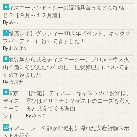
ディズニーランド・シーの混雑具合ってどんな感
じ？【９月～１２月編】
By
みっこ
【徹底レポ】ダッフィー10周年イベント、キックオ
フパーティーに行ってきました！
By
わかけん
【地質学から見るディズニーシー】プロメテウス火
山の麓にそびえたつ石の柱「柱状節理」についてま
とめてみました
By
カズナ
【話題】 ディズニーキャストの「お客様」
呼びはアリ？ナシ？ゲストのニーズを考え
ると見えてくる理由
By
みっこ
ディズニーシーの静かな漁村に隠れた安産祈願スポ
ットを紹介！