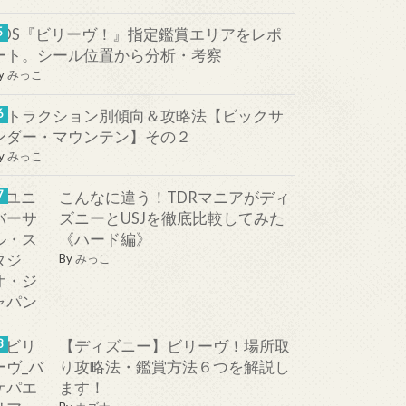
TDS『ビリーヴ！』指定鑑賞エリアをレポ
ート。シール位置から分析・考察
y
みっこ
アトラクション別傾向＆攻略法【ビックサ
ンダー・マウンテン】その２
y
みっこ
こんなに違う！TDRマニアがディ
ズニーとUSJを徹底比較してみた
《ハード編》
By
みっこ
【ディズニー】ビリーヴ！場所取
り攻略法・鑑賞方法６つを解説し
ます！