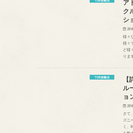
ア
TDR攻略法
ク
シ
2014
様々
様々
ど様
りま
【
TDR攻略法
ル
ョ
2014
さて
ズニ
く、