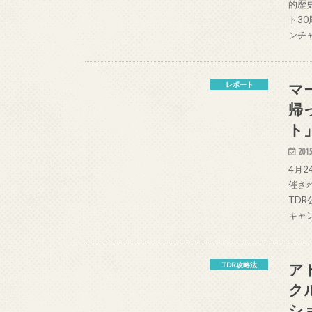
的歴
ト3
ンチ
マ
レポート
帰
ト
2015
4月
催さ
TD
キャ
ア
TDR攻略法
ク
シ