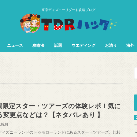
東京ディズニーリゾート攻略ブログ
ニュース
攻略法
話題
ウエディング
お泊り
海外
TDL&TDS攻略法
TDSアトラク
TDLアトラク
間限定スター・ツアーズの体験レポ！気に
る変更点などは？【ネタバレあり 】
.02.01
ディズニーランドのトゥモローランドにあるスター・ツアーズ。比較