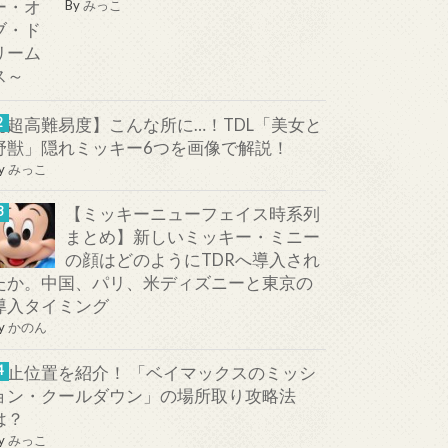
By
みっこ
【超高難易度】こんな所に…！TDL「美女と
野獣」隠れミッキー6つを画像で解説！
y
みっこ
【ミッキーニューフェイス時系列
まとめ】新しいミッキー・ミニー
の顔はどのようにTDRへ導入され
たか。中国、パリ、米ディズニーと東京の
導入タイミング
y
かのん
停止位置を紹介！ 「ベイマックスのミッシ
ョン・クールダウン」の場所取り攻略法
は？
y
みっこ