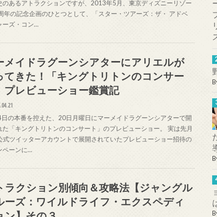
史のあるアトラクションですが、2013年5月、東京ディズニーリゾー
0周年の記念企画のひとつとして、「スター・ツアーズ：ザ・ アドベ
ャーズ・コン…
ーメイドラグーンシアターにアリエルが
ってきた！「キングトリトンのコンサー
B
」プレビューショー鑑賞記
.04.21
24日の本番を控えた、20日月曜日にマーメイドラグーンシアターで開
れた「キングトリトンのコンサート」のプレビューショー。 実は先月
R公式ツイッターアカウントで展開されていたプレビューショー招待の
ンペーンに…
B
トラクション別傾向＆攻略法【ジャングル
ルーズ：ワイルドライフ・エクスペディ
ョン】その３
B