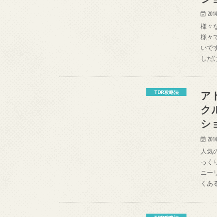
2014
様々
様々
いで
しだ
ア
TDR攻略法
ク
シ
2014
人気
っく
ニー
くあ