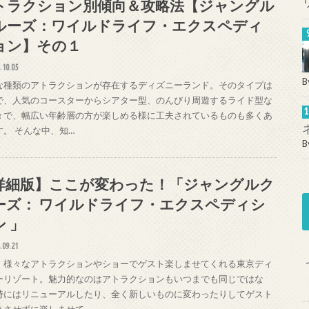
トラクション別傾向＆攻略法【ジャングル
ルーズ：ワイルドライフ・エクスペディ
ョン】その１
.10.05
B
な種類のアトラクションが存在するディズニーランド。そのタイプは
で、人気のコースターからシアター型、のんびり周遊するライド型な
々で、幅広い年齢層の方が楽しめる様に工夫されているものも多くあ
す。 そんな中、知…
B
詳細版】ここが変わった！「ジャングルク
ーズ： ワイルドライフ・エクスペディシ
ン 」
.09.21
、様々なアトラクションやショーでゲスト楽しませてくれる東京ディ
ーリゾート。魅力的なのはアトラクションもいつまでも同じではな
時にはリニューアルしたり、全く新しいものに変わったりしてゲスト