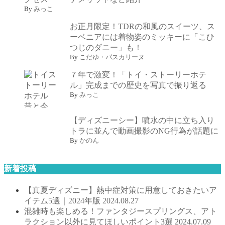
By
みっこ
お正月限定！TDRの和風のスイーツ、ス
ーベニアには着物姿のミッキーに「こひ
つじのダニー」も！
By
こだゆ・パスカリーヌ
７年で激変！「トイ・ストーリーホテ
ル」完成までの歴史を写真で振り返る
By
みっこ
【ディズニーシー】噴水の中に立ち入り
トラに並んで動画撮影のNG行為が話題に
By
かのん
新着投稿
【真夏ディズニー】熱中症対策に用意しておきたいア
イテム5選｜2024年版
2024.08.27
混雑時も楽しめる！ファンタジースプリングス、アト
ラクション以外に見てほしいポイント3選
2024.07.09