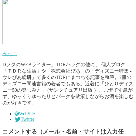
みっこ
DヲタのWEBライター。TDRハックの他に、 個人ブログ
「ＴＤＲな生活」や「株式会社ぴあ」の「ディズニー特集 -
ウレぴあ総研」で多くのTDRにまつわる記事を執筆。7冊の
ディズニー関連書籍の著者でもある。近著に「ひとりディズ
ニー50の楽しみ方」 (サンクチュアリ出版 ）。…慌てず急が
ず、ゆっくりゆったりとパークを散策しながらお酒を楽しむ
のが好きです。
WebSite
Twitter
コメントする（メール・名前・サイトは入力任