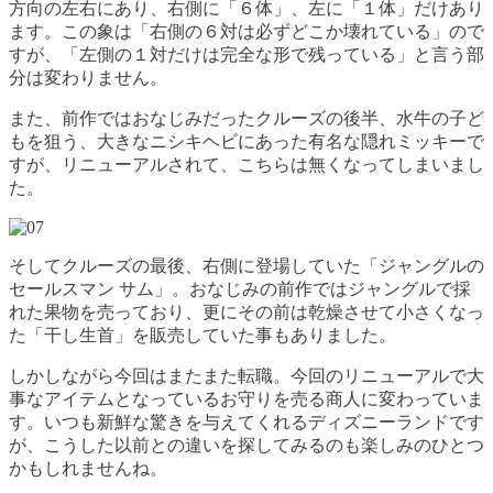
方向の左右にあり、右側に「６体」、左に「１体」だけあり
ます。この象は「右側の６対は必ずどこか壊れている」ので
すが、「左側の１対だけは完全な形で残っている」と言う部
分は変わりません。
また、前作ではおなじみだったクルーズの後半、水牛の子ど
もを狙う、大きなニシキヘビにあった有名な隠れミッキーで
すが、リニューアルされて、こちらは無くなってしまいまし
た。
そしてクルーズの最後、右側に登場していた「ジャングルの
セールスマン サム」。おなじみの前作ではジャングルで採
れた果物を売っており、更にその前は乾燥させて小さくなっ
た「干し生首」を販売していた事もありました。
しかしながら今回はまたまた転職。今回のリニューアルで大
事なアイテムとなっているお守りを売る商人に変わっていま
す。いつも新鮮な驚きを与えてくれるディズニーランドです
が、こうした以前との違いを探してみるのも楽しみのひとつ
かもしれませんね。