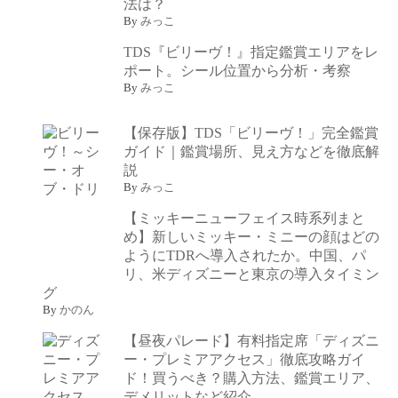
法は？
By
みっこ
TDS『ビリーヴ！』指定鑑賞エリアをレ
ポート。シール位置から分析・考察
By
みっこ
【保存版】TDS「ビリーヴ！」完全鑑賞
ガイド｜鑑賞場所、見え方などを徹底解
説
By
みっこ
【ミッキーニューフェイス時系列まと
め】新しいミッキー・ミニーの顔はどの
ようにTDRへ導入されたか。中国、パ
リ、米ディズニーと東京の導入タイミン
グ
By
かのん
【昼夜パレード】有料指定席「ディズニ
ー・プレミアアクセス」徹底攻略ガイ
ド！買うべき？購入方法、鑑賞エリア、
デメリットなど紹介