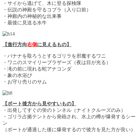
・サイから逃げて、木に登る探検隊
・伝説の神殿を守るコブラ（入り口前）
・神殿内の神秘的な出来事
・最後に見送る水牛
【進行方向
右側
に見えるもの】
・バナナを取ろうとするゴリラを邪魔するワニ
・ワニのスマイリーブラザーズ（夜は目が光る）
・滝の前に現れる蛇アナコンダ
・象の水浴び
・お守り売りのサム
【ボート後方から見やすいもの】
・出発してすぐの蛍のトンネル（ナイトクルーズのみ）
・ゴリラ占拠テントから発砲され、水上の樽が爆発するシー
ン
（ボートが通過した後に爆発するので後方を見た方が良い）