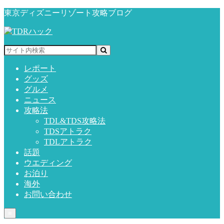
東京ディズニーリゾート攻略ブログ
レポート
グッズ
グルメ
ニュース
攻略法
TDL&TDS攻略法
TDSアトラク
TDLアトラク
話題
ウエディング
お泊り
海外
お問い合わせ
≡