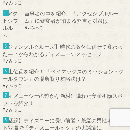
By
みっこ
当事者の声を紹介。「アクセシブルルー
ム」に健常者が泊まる弊害と対策は
By
みっこ
【ジャングルクルーズ】時代の変化に併せて変わっ
たモノからわかるディズニーのメッセージ
By
みっこ
停止位置を紹介！ 「ベイマックスのミッション・ク
ールダウン」の場所取り攻略法は？
By
みっこ
ディズニーシーの静かな漁村に隠れた安産祈願スポ
ットを紹介！
By
みっこ
【話題】ディズニーに長い前髪・茶髪の男性キャス
ト登場で「ディズニールック」の大議論に