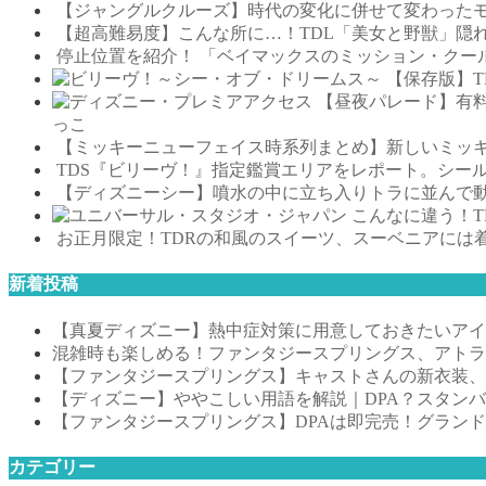
【ジャングルクルーズ】時代の変化に併せて変わった
【超高難易度】こんな所に…！TDL「美女と野獣」隠
停止位置を紹介！ 「ベイマックスのミッション・クー
【保存版】
【昼夜パレード】有
っこ
【ミッキーニューフェイス時系列まとめ】新しいミッキ
TDS『ビリーヴ！』指定鑑賞エリアをレポート。シー
【ディズニーシー】噴水の中に立ち入りトラに並んで動
こんなに違う！T
お正月限定！TDRの和風のスイーツ、スーベニアには
新着投稿
【真夏ディズニー】熱中症対策に用意しておきたいアイテ
混雑時も楽しめる！ファンタジースプリングス、アトラ
【ファンタジースプリングス】キャストさんの新衣装、
【ディズニー】ややこしい用語を解説｜DPA？スタン
【ファンタジースプリングス】DPAは即完売！グラン
カテゴリー