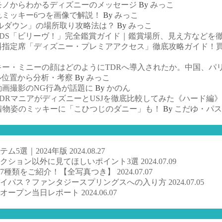
モノからわかるディズニーのメッセージ
By
みっこ
れミッキー6つを画像で解説！
By
みっこ
ルダウン」の場所取り攻略法は？
By
みっこ
TDS「ビリーヴ！」完全鑑賞ガイド｜鑑賞場所、見え方などを
料指定席「ディズニー・プレミアアクセス」徹底攻略ガイド！
ー・ミニーの顔はどのようにTDRへ導入されたか。中国、パ
ル位置から分析・考察
By
みっこ
画撮影のNG行為が話題に
By
かのん
DRマニアがディズニーとUSJを徹底比較してみた《ハード編》
着物姿のミッキーに「こひつじのダニー」も！
By
こだゆ・パス
ム5選｜2024年版
2024.08.27
クション以外に見てほしいポイント3選
2024.07.09
7種類をご紹介！【全写真つき】
2024.07.07
バイパス？ファンタジースプリングスへの入り方
2024.07.05
ドオープン当日レポート
2024.06.07