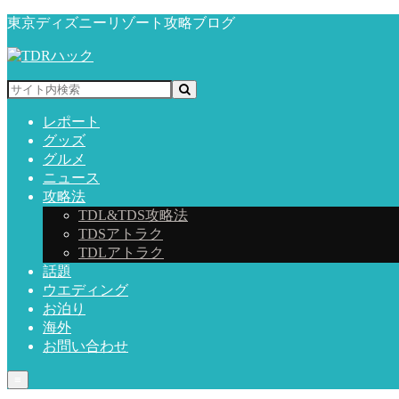
東京ディズニーリゾート攻略ブログ
レポート
グッズ
グルメ
ニュース
攻略法
TDL&TDS攻略法
TDSアトラク
TDLアトラク
話題
ウエディング
お泊り
海外
お問い合わせ
≡