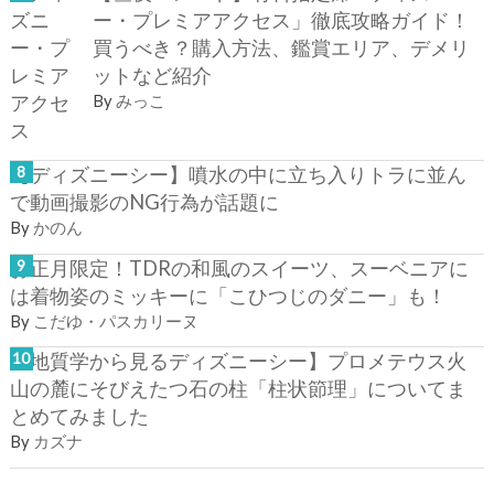
ー・プレミアアクセス」徹底攻略ガイド！
買うべき？購入方法、鑑賞エリア、デメリ
ットなど紹介
By
みっこ
【ディズニーシー】噴水の中に立ち入りトラに並ん
で動画撮影のNG行為が話題に
By
かのん
お正月限定！TDRの和風のスイーツ、スーベニアに
は着物姿のミッキーに「こひつじのダニー」も！
By
こだゆ・パスカリーヌ
【地質学から見るディズニーシー】プロメテウス火
山の麓にそびえたつ石の柱「柱状節理」についてま
とめてみました
By
カズナ