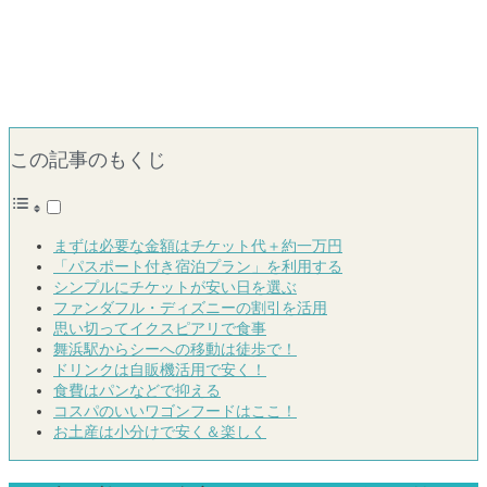
この記事のもくじ
まずは必要な金額はチケット代＋約一万円
「パスポート付き宿泊プラン」を利用する
シンプルにチケットが安い日を選ぶ
ファンダフル・ディズニーの割引を活用
思い切ってイクスピアリで食事
舞浜駅からシーへの移動は徒歩で！
ドリンクは自販機活用で安く！
食費はパンなどで抑える
コスパのいいワゴンフードはここ！
お土産は小分けで安く＆楽しく