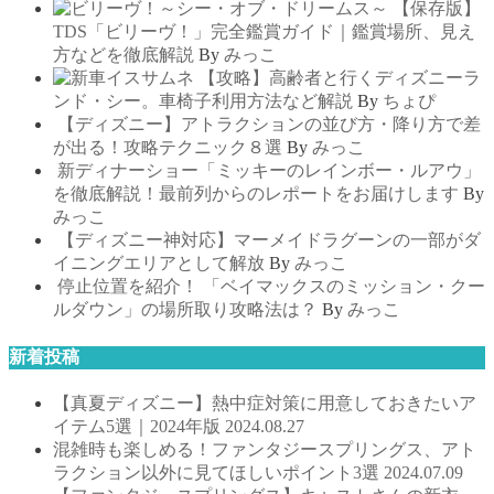
【保存版】
TDS「ビリーヴ！」完全鑑賞ガイド｜鑑賞場所、見え
方などを徹底解説
By
みっこ
【攻略】高齢者と行くディズニーラ
ンド・シー。車椅子利用方法など解説
By
ちょぴ
【ディズニー】アトラクションの並び方・降り方で差
が出る！攻略テクニック８選
By
みっこ
新ディナーショー「ミッキーのレインボー・ルアウ」
を徹底解説！最前列からのレポートをお届けします
By
みっこ
【ディズニー神対応】マーメイドラグーンの一部がダ
イニングエリアとして解放
By
みっこ
停止位置を紹介！ 「ベイマックスのミッション・クー
ルダウン」の場所取り攻略法は？
By
みっこ
新着投稿
【真夏ディズニー】熱中症対策に用意しておきたいア
イテム5選｜2024年版
2024.08.27
混雑時も楽しめる！ファンタジースプリングス、アト
ラクション以外に見てほしいポイント3選
2024.07.09