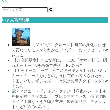
い
。
いま人気の記事
【ジャングルクルーズ】時代の変化に併せ
て変わったモノからわかるディズニーのメッセージ
By
みっこ
【超高難易度】こんな所に…！TDL「美女と野獣」隠
れミッキー6つを画像で解説！
By
みっこ
【ミッキーニューフェイス時系列まとめ】新しいミッ
キー・ミニーの顔はどのようにTDRへ導入されたか。
中国、パリ、米ディズニーと東京の導入タイミング
By
かのん
【昼夜パレード】有
料指定席「ディズニー・プレミアアクセス」徹底攻略
ガイド！買うべき？購入方法、鑑賞エリア、デメリッ
トなど紹介
By
みっこ