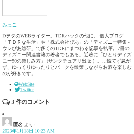
みっこ
DヲタのWEBライター。TDRハックの他に、 個人ブログ
「ＴＤＲな生活」や「株式会社ぴあ」の「ディズニー特集 -
ウレぴあ総研」で多くのTDRにまつわる記事を執筆。7冊の
ディズニー関連書籍の著者でもある。近著に「ひとりディズ
ニー50の楽しみ方」 (サンクチュアリ出版 ）。…慌てず急が
ず、ゆっくりゆったりとパークを散策しながらお酒を楽しむ
のが好きです。
WebSite
Twitter
3
件のコメント
匿名
より:
2023年1月18日 10:23 AM