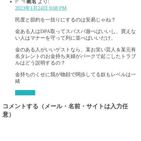
匿名
より:
2023年1月24日 9:08 PM
民度と節約を一括りにするのは安易じゃね？
金ある人はDPA取ってスパスパ遊べばいいし、買えな
い人はマナーを守って列に並べばいいだけ。
金のある人がいいゲストなら、某お笑い芸人＆某元有
名タレントのお金持ち夫婦がパークで起こしたトラブ
ルはどう説明するの？
金持ちのくせに我が物顔で闊歩してる奴もレベルは一
緒
返信する
コメントする（メール・名前・サイトは入力任
意）