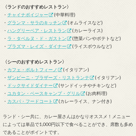
〈ランドのおすすめレストラン〉
・
チャイナボイジャー
(中華料理)
・
グランマ・サラのキッチン
(オムライスなど)
・
ハングリーベア・レストラン
(カレーライス)
・
ラ・タベルヌ・ド・ガストン
(惣菜パンやポテトなど)
・
プラズマ・レイズ・ダイナー
(ライスボウルなど)
〈シーのおすすめレストラン〉
・
カフェ・ポルトフィーノ
(イタリアン)
・
ザンビーニ・ブラザーズ・リストランテ
(イタリアン)
・
ドックサイドダイナー
(サンドイッチやチキンなど)
・
ユカタン・ベースキャンプ・グリル
(お肉料理)
・
カスバ・フードコート
(カレーライス、ナン付き)
ランド・シー共に、カレー屋さんはかなりオススメ！メニュー
によっては単品で1,000円以下で食べることができ、席数も多め
であることがポイントです。