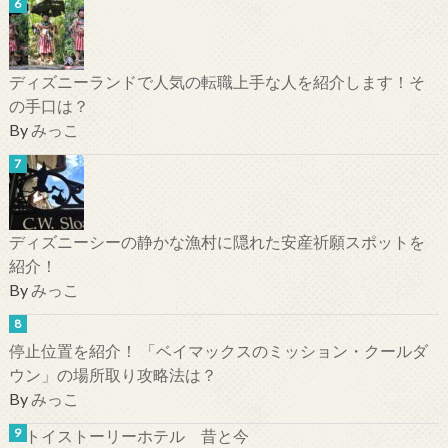
ディズニーランドで人気の転職上手な人を紹介します！そ
の手口は？
By
みっこ
ディズニーシーの静かな漁村に隠れた安産祈願スポットを
紹介！
By
みっこ
停止位置を紹介！ 「ベイマックスのミッション・クールダ
ウン」の場所取り攻略法は？
By
みっこ