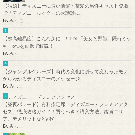
【話題】ディズニーに長い前髪・茶髪の男性キャスト登場
で「ディズニールック」の大議論に
By
みっこ
【超高難易度】こんな所に…！TDL「美女と野獣」隠れミッ
キー6つを画像で解説！
By
みっこ
【ジャングルクルーズ】時代の変化に併せて変わったモノ
からわかるディズニーのメッセージ
By
みっこ
【昼夜パレード】有料指定席「ディズニー・プレミアアク
セス」徹底攻略ガイド！買うべき？購入方法、鑑賞エリ
ア、デメリットなど紹介
By
みっこ