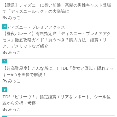
【話題】ディズニーに長い前髪・茶髪の男性キャスト登場
で「ディズニールック」の大議論に
By
みっこ
【昼夜パレード】有料指定席「ディズニー・プレミアアク
セス」徹底攻略ガイド！買うべき？購入方法、鑑賞エリ
ア、デメリットなど紹介
By
みっこ
【超高難易度】こんな所に…！TDL「美女と野獣」隠れミッ
キー6つを画像で解説！
By
みっこ
TDS『ビリーヴ！』指定鑑賞エリアをレポート。シール位
置から分析・考察
By
みっこ