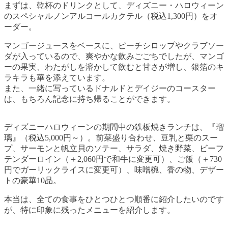
まずは、乾杯のドリンクとして、ディズニー・ハロウィーン
のスペシャルノンアルコールカクテル（税込1,300円）をオ
ーダー。
マンゴージュースをベースに、ピーチシロップやクラブソー
ダが入っているので、爽やかな飲みごごちでしたが、マンゴ
ーの果実、わたがしを溶かして飲むと甘さが増し、銀箔のキ
ラキラも華を添えています。
また、一緒に写っているドナルドとデイジーのコースター
は、もちろん記念に持ち帰ることができます。
ディズニーハロウィーンの期間中の鉄板焼きランチは、『瑠
璃』（税込5,000円～）。前菜盛り合わせ、豆乳と栗のスー
プ、サーモンと帆立貝のソテー、サラダ、焼き野菜、ビーフ
テンダーロイン（＋2,060円で和牛に変更可）、ご飯（＋730
円でガーリックライスに変更可）、味噌椀、香の物、デザー
トの豪華10品。
本当は、全ての食事をひとつひとつ順番に紹介したいのです
が、特に印象に残ったメニューを紹介します。