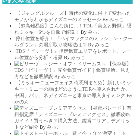
いま人気の記事
【ジャングルクルーズ】時代の変化に併せて変わった
モノからわかるディズニーのメッセージ
By
みっこ
【超高難易度】こんな所に…！TDL「美女と野獣」隠
れミッキー6つを画像で解説！
By
みっこ
停止位置を紹介！ 「ベイマックスのミッション・クー
ルダウン」の場所取り攻略法は？
By
みっこ
TDS『ビリーヴ！』指定鑑賞エリアをレポート。シー
ル位置から分析・考察
By
みっこ
【保存版】
TDS「ビリーヴ！」完全鑑賞ガイド｜鑑賞場所、見え
方などを徹底解説
By
みっこ
【ミッキーニューフェイス時系列まとめ】新しいミッ
キー・ミニーの顔はどのようにTDRへ導入されたか。
中国、パリ、米ディズニーと東京の導入タイミング
By
かのん
【昼夜パレード】有
料指定席「ディズニー・プレミアアクセス」徹底攻略
ガイド！買うべき？購入方法、鑑賞エリア、デメリッ
トなど紹介
By
みっこ
７年で激変！「ト