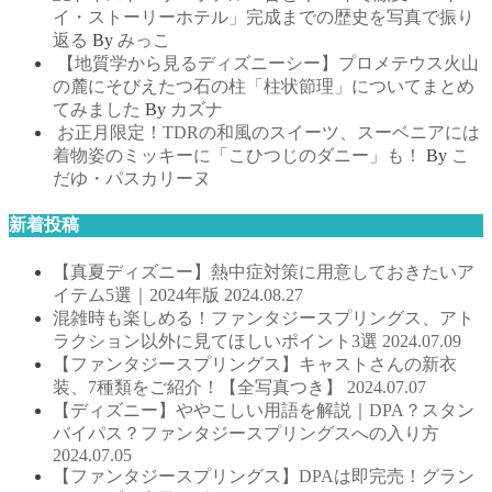
イ・ストーリーホテル」完成までの歴史を写真で振り
返る
By
みっこ
【地質学から見るディズニーシー】プロメテウス火山
の麓にそびえたつ石の柱「柱状節理」についてまとめ
てみました
By
カズナ
お正月限定！TDRの和風のスイーツ、スーベニアには
着物姿のミッキーに「こひつじのダニー」も！
By
こ
だゆ・パスカリーヌ
新着投稿
【真夏ディズニー】熱中症対策に用意しておきたいア
イテム5選｜2024年版
2024.08.27
混雑時も楽しめる！ファンタジースプリングス、アト
ラクション以外に見てほしいポイント3選
2024.07.09
【ファンタジースプリングス】キャストさんの新衣
装、7種類をご紹介！【全写真つき】
2024.07.07
【ディズニー】ややこしい用語を解説｜DPA？スタン
バイパス？ファンタジースプリングスへの入り方
2024.07.05
【ファンタジースプリングス】DPAは即完売！グラン