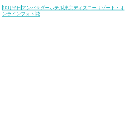
10月平日
アンバサダーホテル
東京ディズニーリゾート・オ
ンラインフォト
花