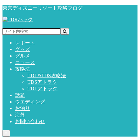
東京ディズニーリゾート攻略ブログ
レポート
グッズ
グルメ
ニュース
攻略法
TDL&TDS攻略法
TDSアトラク
TDLアトラク
話題
ウエディング
お泊り
海外
お問い合わせ
≡