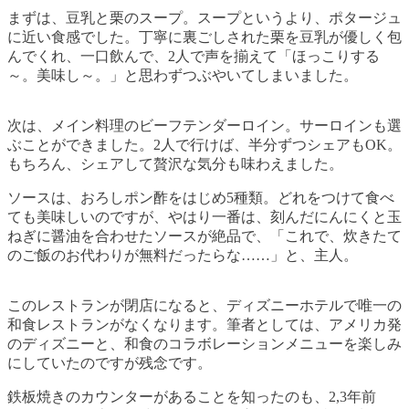
まずは、豆乳と栗のスープ。スープというより、ポタージュ
に近い食感でした。丁寧に裏ごしされた栗を豆乳が優しく包
んでくれ、一口飲んで、2人で声を揃えて「ほっこりする
～。美味し～。」と思わずつぶやいてしまいました。
次は、メイン料理のビーフテンダーロイン。サーロインも選
ぶことができました。2人で行けば、半分ずつシェアもOK。
もちろん、シェアして贅沢な気分も味わえました。
ソースは、おろしポン酢をはじめ5種類。どれをつけて食べ
ても美味しいのですが、やはり一番は、刻んだにんにくと玉
ねぎに醤油を合わせたソースが絶品で、「これで、炊きたて
のご飯のお代わりが無料だったらな……」と、主人。
このレストランが閉店になると、ディズニーホテルで唯一の
和食レストランがなくなります。筆者としては、アメリカ発
のディズニーと、和食のコラボレーションメニューを楽しみ
にしていたのですが残念です。
鉄板焼きのカウンターがあることを知ったのも、2,3年前