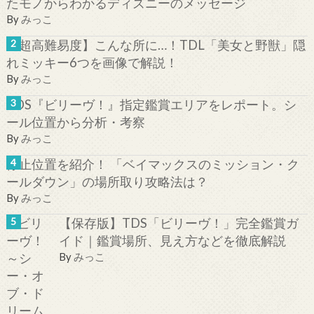
たモノからわかるディズニーのメッセージ
By
みっこ
【超高難易度】こんな所に…！TDL「美女と野獣」隠
れミッキー6つを画像で解説！
By
みっこ
TDS『ビリーヴ！』指定鑑賞エリアをレポート。シ
ール位置から分析・考察
By
みっこ
停止位置を紹介！ 「ベイマックスのミッション・ク
ールダウン」の場所取り攻略法は？
By
みっこ
【保存版】TDS「ビリーヴ！」完全鑑賞ガ
イド｜鑑賞場所、見え方などを徹底解説
By
みっこ