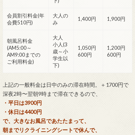
下)
会員割引料金(年
大人の
1,400円
1,900円
会費510円)
み
大人
朝風呂料金
小人(3
(AM5:00～
1,050円
1,200円
歳～小
AM9:00までの
600円
600円
学生以
ご利用料金)
下)
上記の一般料金は日中のみの滞在時間。＋1700円で
深夜2時〜翌朝9時まで滞在できるので、
・平日は3900円
・休日は4400円
で、大きなお風呂であたたまって、
朝までリクライニングシートで休んで、