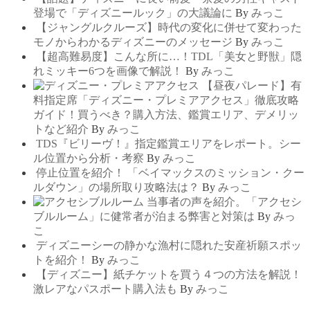
登場で「ディズニールック」の大議論に
By
みっこ
【ジャングルクルーズ】時代の変化に併せて変わった
モノからわかるディズニーのメッセージ
By
みっこ
【超高難易度】こんな所に…！TDL「美女と野獣」隠
れミッキー6つを画像で解説！
By
みっこ
【昼夜パレード】有
料指定席「ディズニー・プレミアアクセス」徹底攻略
ガイド！買うべき？購入方法、鑑賞エリア、デメリッ
トなど紹介
By
みっこ
TDS『ビリーヴ！』指定鑑賞エリアをレポート。シー
ル位置から分析・考察
By
みっこ
停止位置を紹介！ 「ベイマックスのミッション・クー
ルダウン」の場所取り攻略法は？
By
みっこ
当事者の声を紹介。「アクセシ
ブルルーム」に健常者が泊まる弊害と対策は
By
みっ
こ
ディズニーシーの静かな漁村に隠れた安産祈願スポッ
トを紹介！
By
みっこ
【ディズニー】紙チケットを買う４つの方法を解説！
激レアなパスポート購入法も
By
みっこ