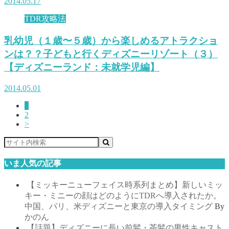
2014.05.17
TDR攻略法
乳幼児（１歳〜５歳）から楽しめるアトラクショ
ンは？？子どもと行くディズニーリゾート（３）
【ディズニーランド：未就学児編】
2014.05.01
1
2
>
いま人気の記事
【ミッキーニューフェイス時系列まとめ】新しいミッ
キー・ミニーの顔はどのようにTDRへ導入されたか。
中国、パリ、米ディズニーと東京の導入タイミング
By
かのん
【話題】ディズニーに長い前髪・茶髪の男性キャスト