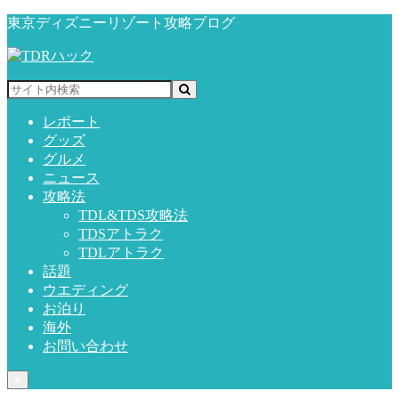
東京ディズニーリゾート攻略ブログ
レポート
グッズ
グルメ
ニュース
攻略法
TDL&TDS攻略法
TDSアトラク
TDLアトラク
話題
ウエディング
お泊り
海外
お問い合わせ
≡