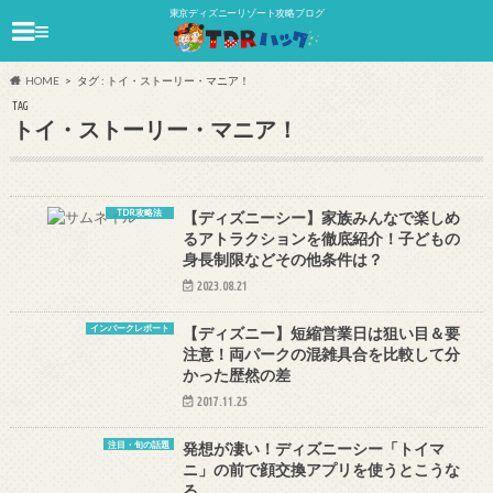
東京ディズニーリゾート攻略ブログ
≡
HOME
タグ : トイ・ストーリー・マニア！
TAG
トイ・ストーリー・マニア！
TDR攻略法
【ディズニーシー】家族みんなで楽しめ
るアトラクションを徹底紹介！子どもの
身長制限などその他条件は？
2023.08.21
インパークレポート
【ディズニー】短縮営業日は狙い目＆要
注意！両パークの混雑具合を比較して分
かった歴然の差
2017.11.25
注目・旬の話題
発想が凄い！ディズニーシー「トイマ
ニ」の前で顔交換アプリを使うとこうな
る…