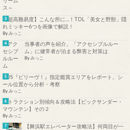
【超高難易度】こんな所に…！TDL「美女と野獣」隠
れミッキー6つを画像で解説！
By
みっこ
当事者の声を紹介。「アクセシブルルー
ム」に健常者が泊まる弊害と対策は
By
みっこ
TDS『ビリーヴ！』指定鑑賞エリアをレポート。シ
ール位置から分析・考察
By
みっこ
アトラクション別傾向＆攻略法【ビックサンダー・
マウンテン】その２
By
みっこ
【舞浜駅エレベーター攻略法】何両目が一