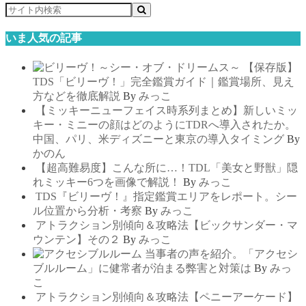
いま人気の記事
【保存版】
TDS「ビリーヴ！」完全鑑賞ガイド｜鑑賞場所、見え
方などを徹底解説
By
みっこ
【ミッキーニューフェイス時系列まとめ】新しいミッ
キー・ミニーの顔はどのようにTDRへ導入されたか。
中国、パリ、米ディズニーと東京の導入タイミング
By
かのん
【超高難易度】こんな所に…！TDL「美女と野獣」隠
れミッキー6つを画像で解説！
By
みっこ
TDS『ビリーヴ！』指定鑑賞エリアをレポート。シー
ル位置から分析・考察
By
みっこ
アトラクション別傾向＆攻略法【ビックサンダー・マ
ウンテン】その２
By
みっこ
当事者の声を紹介。「アクセシ
ブルルーム」に健常者が泊まる弊害と対策は
By
みっ
こ
アトラクション別傾向＆攻略法【ペニーアーケード】