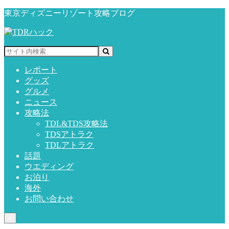
東京ディズニーリゾート攻略ブログ
レポート
グッズ
グルメ
ニュース
攻略法
TDL&TDS攻略法
TDSアトラク
TDLアトラク
話題
ウエディング
お泊り
海外
お問い合わせ
≡