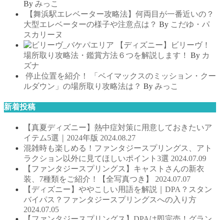
By
みっこ
【舞浜駅エレベーター攻略法】何両目が一番近いの？
大型エレベーターの様子や注意点は？
By
こだゆ・パ
スカリーヌ
【ディズニー】ビリーヴ！
場所取り攻略法・鑑賞方法６つを解説します！
By
カ
ズナ
停止位置を紹介！ 「ベイマックスのミッション・クー
ルダウン」の場所取り攻略法は？
By
みっこ
新着投稿
【真夏ディズニー】熱中症対策に用意しておきたいア
イテム5選｜2024年版
2024.08.27
混雑時も楽しめる！ファンタジースプリングス、アト
ラクション以外に見てほしいポイント3選
2024.07.09
【ファンタジースプリングス】キャストさんの新衣
装、7種類をご紹介！【全写真つき】
2024.07.07
【ディズニー】ややこしい用語を解説｜DPA？スタン
バイパス？ファンタジースプリングスへの入り方
2024.07.05
【ファンタジースプリングス】DPAは即完売！グラン