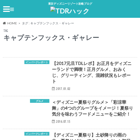
東京ディズニーリゾート攻略ブログ
≡
HOME
タグ : キャプテンフックス・ギャレー
TAG
キャプテンフックス・ギャレー
インパークレポート
【2017元旦TDLレポ】お正月をディズニ
ーランドで満喫！正月グルメ、おみく
じ、グリーティング、混雑状況もレポー
ト
2017.01.02
グルメ
＜ディズニー夏祭りグルメ＞「彩涼華
舞」の4つのグループをイメージ！夏祭り
気分を味わうフードメニューをご紹介！
2016.07.15
インパークレポート
【ディズニー夏祭り】土砂降りの雨の