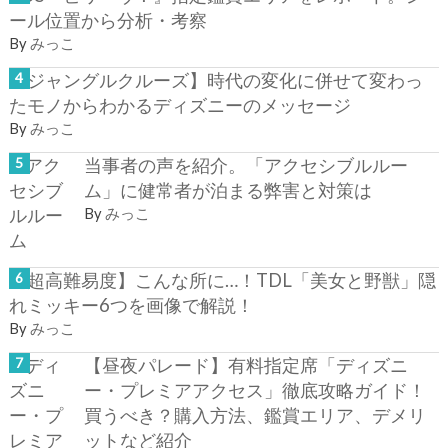
ール位置から分析・考察
By
みっこ
【ジャングルクルーズ】時代の変化に併せて変わっ
たモノからわかるディズニーのメッセージ
By
みっこ
当事者の声を紹介。「アクセシブルルー
ム」に健常者が泊まる弊害と対策は
By
みっこ
【超高難易度】こんな所に…！TDL「美女と野獣」隠
れミッキー6つを画像で解説！
By
みっこ
【昼夜パレード】有料指定席「ディズニ
ー・プレミアアクセス」徹底攻略ガイド！
買うべき？購入方法、鑑賞エリア、デメリ
ットなど紹介