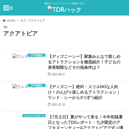
東京ディズニーリゾート攻略ブログ
≡
HOME
タグ : アクアトピア
TAG
アクアトピア
TDR攻略法
【ディズニーシー】家族みんなで楽しめ
るアトラクションを徹底紹介！子どもの
身長制限などその他条件は？
2023.08.21
TDR攻略法
【ディズニー】絶叫・スリルNGな人向
け！のんびり楽しめるアトラクション｜
ランド・シーから3つずつ紹介
2022.07.20
インパークレポート
【7月土日】夏がやって来る！今年初猛暑
日となったTDSレポート：七夕限定のア
フタヌーンティー&アクアトピアでずぶ濡