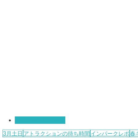
インパークレポート
3月土日
アトラクションの待ち時間
インパークレポ
春