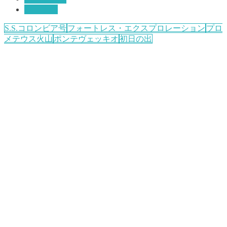
シー攻略
S.S.コロンビア号
フォートレス・エクスプロレーション
プロ
メテウス火山
ポンテヴェッキオ
初日の出