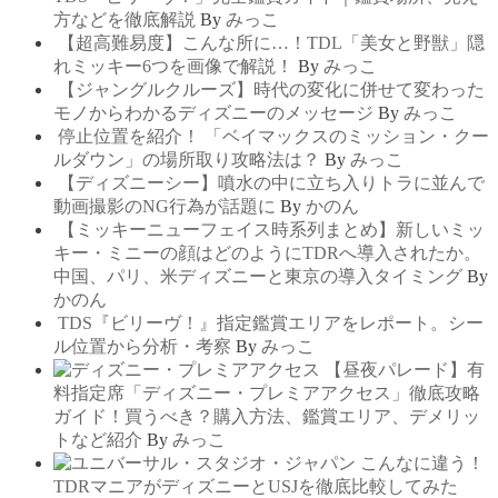
方などを徹底解説
By
みっこ
【超高難易度】こんな所に…！TDL「美女と野獣」隠
れミッキー6つを画像で解説！
By
みっこ
【ジャングルクルーズ】時代の変化に併せて変わった
モノからわかるディズニーのメッセージ
By
みっこ
停止位置を紹介！ 「ベイマックスのミッション・クー
ルダウン」の場所取り攻略法は？
By
みっこ
【ディズニーシー】噴水の中に立ち入りトラに並んで
動画撮影のNG行為が話題に
By
かのん
【ミッキーニューフェイス時系列まとめ】新しいミッ
キー・ミニーの顔はどのようにTDRへ導入されたか。
中国、パリ、米ディズニーと東京の導入タイミング
By
かのん
TDS『ビリーヴ！』指定鑑賞エリアをレポート。シー
ル位置から分析・考察
By
みっこ
【昼夜パレード】有
料指定席「ディズニー・プレミアアクセス」徹底攻略
ガイド！買うべき？購入方法、鑑賞エリア、デメリッ
トなど紹介
By
みっこ
こんなに違う！
TDRマニアがディズニーとUSJを徹底比較してみた