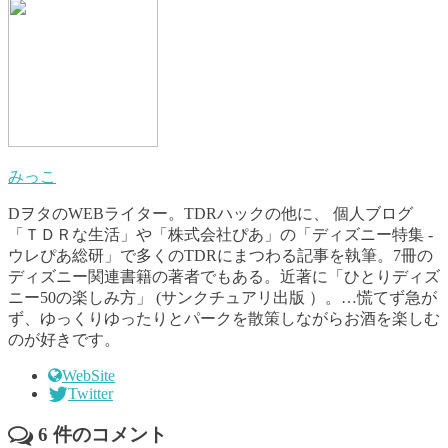
みっこ
DヲタのWEBライター。TDRハックの他に、 個人ブログ
「ＴＤＲな生活」や「株式会社ぴあ」の「ディズニー特集 -
ウレぴあ総研」で多くのTDRにまつわる記事を執筆。7冊の
ディズニー関連書籍の著者でもある。近著に「ひとりディズ
ニー50の楽しみ方」 (サンクチュアリ出版 ）。…慌てず急が
ず、ゆっくりゆったりとパークを散策しながらお酒を楽しむ
のが好きです。
WebSite
Twitter
6
件のコメント