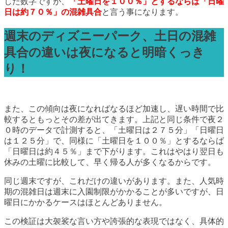
した数字ですが、
「土曜日を１００％」とするならば「日曜
日は約７０％」の混雑具合
と言う事になります。
週末のディズニーパーク、土日の混雑
具合の違いは夜になると明暗くっき
り！
また、この傾向は夜になればなるほど加速し、遅い時間で比
較するともっとその差が出てきます。上記と同じ条件で夜２
０時のデータで計測すると、「土曜日は２７５分」「日曜日
は１２５分」で、同様に「土曜日を１００％」とするならば
「日曜日は約４５％」まで下がります。これはやはり翌日も
休みの土曜に比較して、早く帰る人が多くなるからです。
同じ週末ですが、これだけの違いがあります。また、人気時
期の混雑日は週末に入園制限がかかることが多いですが、日
曜日にかかるケースはほとんどありません。
この検証は大袈裟な言い方や誇張的な表現ではなく、具体的