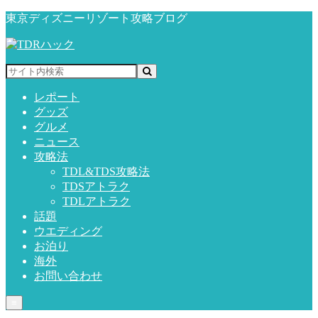
東京ディズニーリゾート攻略ブログ
レポート
グッズ
グルメ
ニュース
攻略法
TDL&TDS攻略法
TDSアトラク
TDLアトラク
話題
ウエディング
お泊り
海外
お問い合わせ
≡