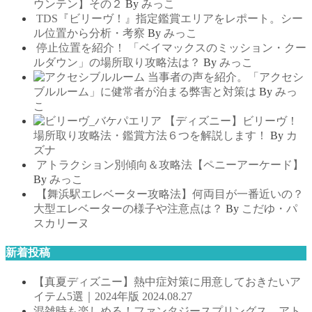
ウンテン】その２
By
みっこ
TDS『ビリーヴ！』指定鑑賞エリアをレポート。シー
ル位置から分析・考察
By
みっこ
停止位置を紹介！ 「ベイマックスのミッション・クー
ルダウン」の場所取り攻略法は？
By
みっこ
当事者の声を紹介。「アクセシ
ブルルーム」に健常者が泊まる弊害と対策は
By
みっ
こ
【ディズニー】ビリーヴ！
場所取り攻略法・鑑賞方法６つを解説します！
By
カ
ズナ
アトラクション別傾向＆攻略法【ペニーアーケード】
By
みっこ
【舞浜駅エレベーター攻略法】何両目が一番近いの？
大型エレベーターの様子や注意点は？
By
こだゆ・パ
スカリーヌ
新着投稿
【真夏ディズニー】熱中症対策に用意しておきたいア
イテム5選｜2024年版
2024.08.27
混雑時も楽しめる！ファンタジースプリングス、アト