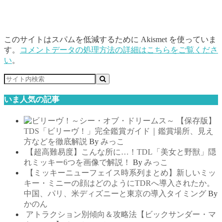
このサイトはスパムを低減するために Akismet を使っていま
す。
コメントデータの処理方法の詳細はこちらをご覧くださ
い
。
いま人気の記事
【保存版】
TDS「ビリーヴ！」完全鑑賞ガイド｜鑑賞場所、見え
方などを徹底解説
By
みっこ
【超高難易度】こんな所に…！TDL「美女と野獣」隠
れミッキー6つを画像で解説！
By
みっこ
【ミッキーニューフェイス時系列まとめ】新しいミッ
キー・ミニーの顔はどのようにTDRへ導入されたか。
中国、パリ、米ディズニーと東京の導入タイミング
By
かのん
アトラクション別傾向＆攻略法【ビックサンダー・マ