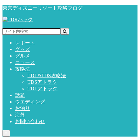
東京ディズニーリゾート攻略ブログ
レポート
グッズ
グルメ
ニュース
攻略法
TDL&TDS攻略法
TDSアトラク
TDLアトラク
話題
ウエディング
お泊り
海外
お問い合わせ
≡