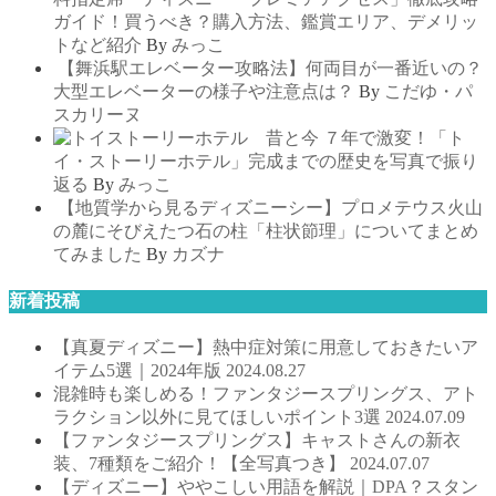
ガイド！買うべき？購入方法、鑑賞エリア、デメリッ
トなど紹介
By
みっこ
【舞浜駅エレベーター攻略法】何両目が一番近いの？
大型エレベーターの様子や注意点は？
By
こだゆ・パ
スカリーヌ
７年で激変！「ト
イ・ストーリーホテル」完成までの歴史を写真で振り
返る
By
みっこ
【地質学から見るディズニーシー】プロメテウス火山
の麓にそびえたつ石の柱「柱状節理」についてまとめ
てみました
By
カズナ
新着投稿
【真夏ディズニー】熱中症対策に用意しておきたいア
イテム5選｜2024年版
2024.08.27
混雑時も楽しめる！ファンタジースプリングス、アト
ラクション以外に見てほしいポイント3選
2024.07.09
【ファンタジースプリングス】キャストさんの新衣
装、7種類をご紹介！【全写真つき】
2024.07.07
【ディズニー】ややこしい用語を解説｜DPA？スタン