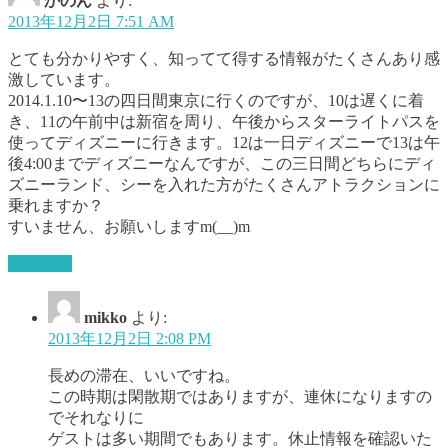
かのん
より:
2013年12月2日 7:51 AM
とても分かりやすく、知ってて得する情報がたくさんあり感
激しています。
2014.1.10〜13の四日間東京に行くのですが、10は遅くに着
き、11の午前中は新宿を周り、午後からスターライトパスを
使ってディズニーに行きます。12は一日ディズニーで13は午
後4:00までディズニーなんですが、この三日間どちらにディ
ズニーランド、シーを入れた方がたくさんアトラクションに
乗れますか？
すいません、お願いしますm(__)m
返信する
mikko
より:
2013年12月2日 2:08 PM
長めの滞在、いいですね。
この時期は閑散期ではありますが、連休になりますの
でそれなりに
ゲストは多い期間でもあります。休止情報を確認いた