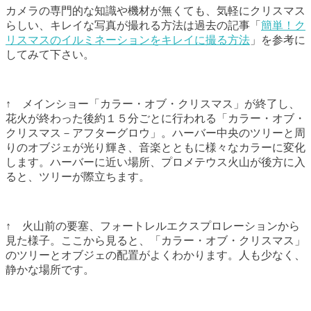
カメラの専門的な知識や機材が無くても、気軽にクリスマス
らしい、キレイな写真が撮れる方法は過去の記事「
簡単！ク
リスマスのイルミネーションをキレイに撮る方法
」を参考に
してみて下さい。
↑ メインショー「カラー・オブ・クリスマス」が終了し、
花火が終わった後約１５分ごとに行われる「カラー・オブ・
クリスマス－アフターグロウ」。ハーバー中央のツリーと周
りのオブジェが光り輝き、音楽とともに様々なカラーに変化
します。ハーバーに近い場所、プロメテウス火山が後方に入
ると、ツリーが際立ちます。
↑ 火山前の要塞、フォートレルエクスプロレーションから
見た様子。ここから見ると、「カラー・オブ・クリスマス」
のツリーとオブジェの配置がよくわかります。人も少なく、
静かな場所です。