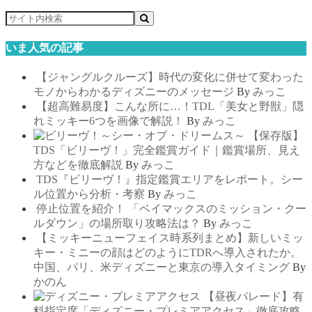
いま人気の記事
【ジャングルクルーズ】時代の変化に併せて変わった
モノからわかるディズニーのメッセージ
By
みっこ
【超高難易度】こんな所に…！TDL「美女と野獣」隠
れミッキー6つを画像で解説！
By
みっこ
【保存版】
TDS「ビリーヴ！」完全鑑賞ガイド｜鑑賞場所、見え
方などを徹底解説
By
みっこ
TDS『ビリーヴ！』指定鑑賞エリアをレポート。シー
ル位置から分析・考察
By
みっこ
停止位置を紹介！ 「ベイマックスのミッション・クー
ルダウン」の場所取り攻略法は？
By
みっこ
【ミッキーニューフェイス時系列まとめ】新しいミッ
キー・ミニーの顔はどのようにTDRへ導入されたか。
中国、パリ、米ディズニーと東京の導入タイミング
By
かのん
【昼夜パレード】有
料指定席「ディズニー・プレミアアクセス」徹底攻略