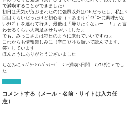
で満喫することができました♪
初日は天気が危ぶまれたのに強風以外はOKだったし、私は3
回目くらいだったけど初心者（＋あまりﾃﾞｨｽﾞﾆｰに興味がな
いﾀｲﾌﾟ）を連れて行き、最後は「帰りたくないー！！」と言
わせるくらい大満足させちゃいましたよ
でも、みっこさまは毎日のように来れていいですねぇ
これからも情報楽しみに（辛口ｺﾒﾝﾄも頷いて読んでます、
笑）しています
ほんとうにありがとうございました
ちなみに＜ﾊﾞｹｰｼｮﾝﾊﾟｯｹｰｼﾞ ｼｮｰ満喫3日間 ﾐﾗｺｽﾀ泊＞でし
た
返信する
コメントする（メール・名前・サイトは入力任
意）