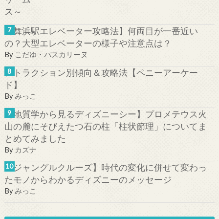
【舞浜駅エレベーター攻略法】何両目が一番近い
の？大型エレベーターの様子や注意点は？
By
こだゆ・パスカリーヌ
アトラクション別傾向＆攻略法【ペニーアーケー
ド】
By
みっこ
【地質学から見るディズニーシー】プロメテウス火
山の麓にそびえたつ石の柱「柱状節理」についてま
とめてみました
By
カズナ
【ジャングルクルーズ】時代の変化に併せて変わっ
たモノからわかるディズニーのメッセージ
By
みっこ