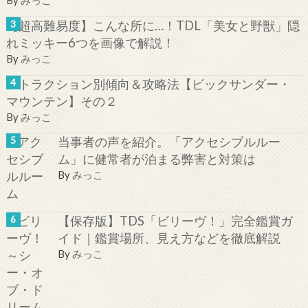
【超高難易度】こんな所に…！TDL「美女と野獣」隠
れミッキー6つを画像で解説！
By
みっこ
アトラクション別傾向＆攻略法【ビックサンダー・
マウンテン】その２
By
みっこ
当事者の声を紹介。「アクセシブルルー
ム」に健常者が泊まる弊害と対策は
By
みっこ
【保存版】TDS「ビリーヴ！」完全鑑賞ガ
イド｜鑑賞場所、見え方などを徹底解説
By
みっこ