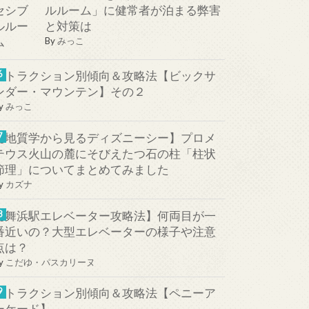
ルルーム」に健常者が泊まる弊害
と対策は
By
みっこ
アトラクション別傾向＆攻略法【ビックサ
ンダー・マウンテン】その２
y
みっこ
【地質学から見るディズニーシー】プロメ
テウス火山の麓にそびえたつ石の柱「柱状
節理」についてまとめてみました
y
カズナ
【舞浜駅エレベーター攻略法】何両目が一
番近いの？大型エレベーターの様子や注意
点は？
y
こだゆ・パスカリーヌ
アトラクション別傾向＆攻略法【ペニーア