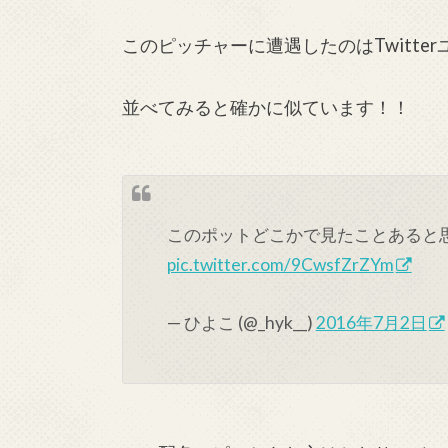
このピッチャーに遭遇したのはTwitte
並べてみると確かに似ています！！
このポットどこかで見たことあると
pic.twitter.com/9CwsfZrZYm
— ひよこ (@_hyk__)
2016年7月2日