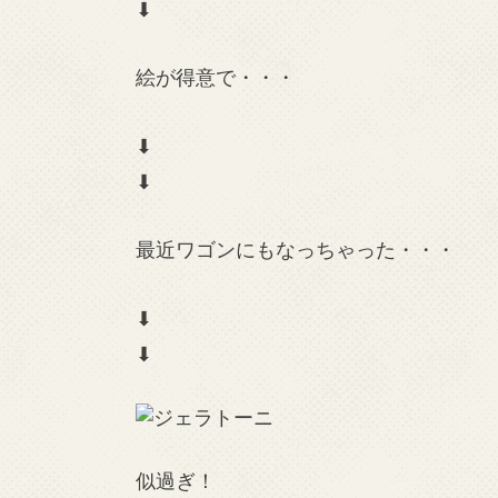
⬇︎
絵が得意で・・・
⬇︎
⬇︎
最近ワゴンにもなっちゃった・・・
⬇︎
⬇︎
似過ぎ！