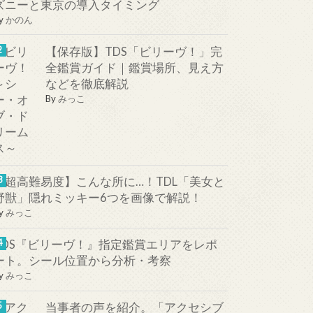
ズニーと東京の導入タイミング
y
かのん
【保存版】TDS「ビリーヴ！」完
全鑑賞ガイド｜鑑賞場所、見え方
などを徹底解説
By
みっこ
【超高難易度】こんな所に…！TDL「美女と
野獣」隠れミッキー6つを画像で解説！
y
みっこ
TDS『ビリーヴ！』指定鑑賞エリアをレポ
ート。シール位置から分析・考察
y
みっこ
当事者の声を紹介。「アクセシブ