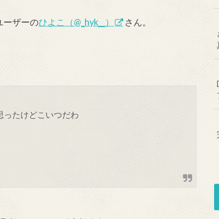
rユーザーの
ひよこ（@_hyk__）
さん。
思ったけどこいつだわ