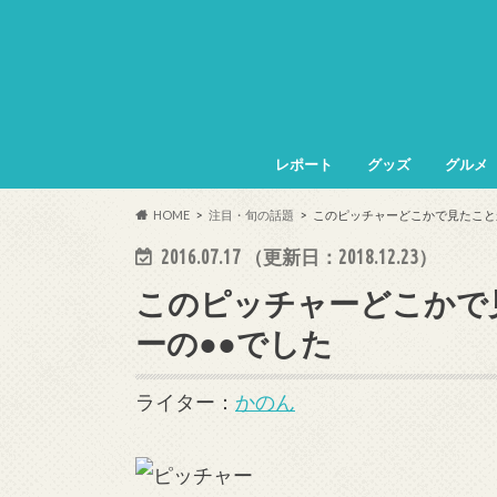
レポート
グッズ
グルメ
HOME
注目・旬の話題
このピッチャーどこかで見たことが
2016.07.17
（更新日：
2018.12.23
）
このピッチャーどこかで
ーの●●でした
ライター：
かのん