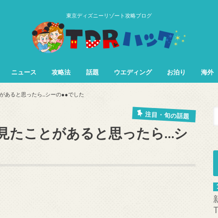
東京ディズニーリゾート攻略ブログ
ニュース
攻略法
話題
ウエディング
お泊り
海外
TDL&TDS攻略法
TDSアトラク
TDLアトラク
あると思ったら...シーの●●でした
注目・旬の話題
見たことがあると思ったら…シ