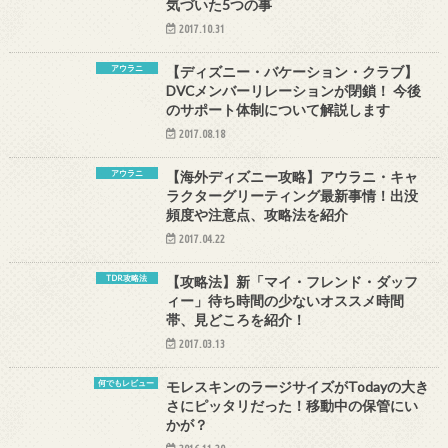
気づいた5つの事
2017.10.31
アウラニ
【ディズニー・バケーション・クラブ】
DVCメンバーリレーションが閉鎖！ 今後
のサポート体制について解説します
2017.08.18
アウラニ
【海外ディズニー攻略】アウラニ・キャ
ラクターグリーティング最新事情！出没
頻度や注意点、攻略法を紹介
2017.04.22
TDR攻略法
【攻略法】新「マイ・フレンド・ダッフ
ィー」待ち時間の少ないオススメ時間
帯、見どころを紹介！
2017.03.13
何でもレビュー
モレスキンのラージサイズがTodayの大き
さにピッタリだった！移動中の保管にい
かが？