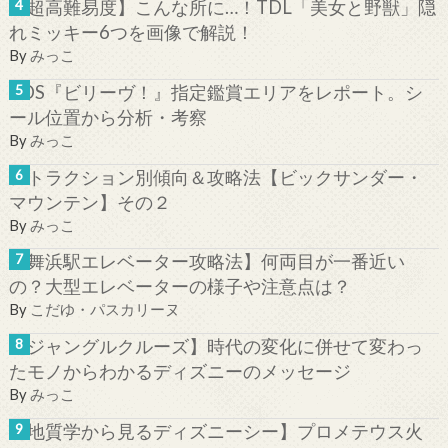
【超高難易度】こんな所に…！TDL「美女と野獣」隠
れミッキー6つを画像で解説！
By
みっこ
TDS『ビリーヴ！』指定鑑賞エリアをレポート。シ
ール位置から分析・考察
By
みっこ
アトラクション別傾向＆攻略法【ビックサンダー・
マウンテン】その２
By
みっこ
【舞浜駅エレベーター攻略法】何両目が一番近い
の？大型エレベーターの様子や注意点は？
By
こだゆ・パスカリーヌ
【ジャングルクルーズ】時代の変化に併せて変わっ
たモノからわかるディズニーのメッセージ
By
みっこ
【地質学から見るディズニーシー】プロメテウス火