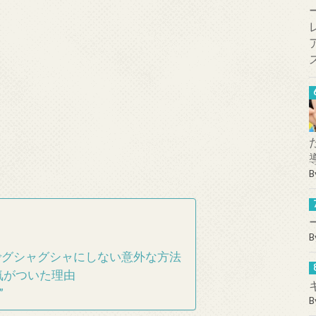
B
B
グの中でグシャグシャにしない意外な方法
気がついた理由
”
B