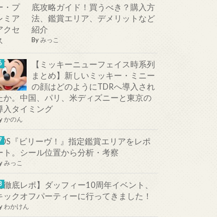
底攻略ガイド！買うべき？購入方
法、鑑賞エリア、デメリットなど
紹介
By
みっこ
【ミッキーニューフェイス時系列
まとめ】新しいミッキー・ミニー
の顔はどのようにTDRへ導入され
たか。中国、パリ、米ディズニーと東京の
導入タイミング
y
かのん
TDS『ビリーヴ！』指定鑑賞エリアをレポ
ート。シール位置から分析・考察
y
みっこ
【徹底レポ】ダッフィー10周年イベント、
キックオフパーティーに行ってきました！
y
わかけん