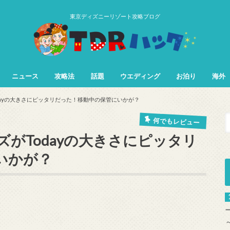
東京ディズニーリゾート攻略ブログ
ニュース
攻略法
話題
ウエディング
お泊り
海外
TDL&TDS攻略法
TDSアトラク
TDLアトラク
dayの大きさにピッタリだった！移動中の保管にいかが？
何でもレビュー
がTodayの大きさにピッタリ
いかが？