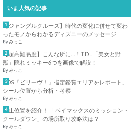
いま人気の記事
【ジャングルクルーズ】時代の変化に併せて変わ
ったモノからわかるディズニーのメッセージ
By
みっこ
【超高難易度】こんな所に…！TDL「美女と野
獣」隠れミッキー6つを画像で解説！
By
みっこ
TDS『ビリーヴ！』指定鑑賞エリアをレポート。
シール位置から分析・考察
By
みっこ
停止位置を紹介！ 「ベイマックスのミッション・
クールダウン」の場所取り攻略法は？
By
みっこ