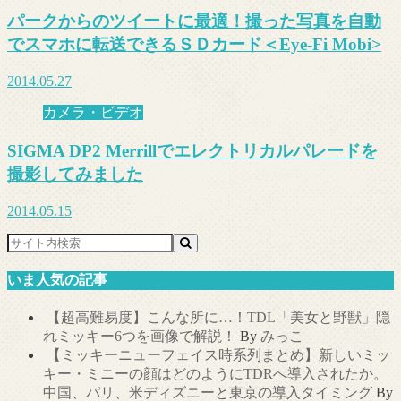
パークからのツイートに最適！撮った写真を自動
でスマホに転送できるＳＤカード＜Eye-Fi Mobi>
2014.05.27
カメラ・ビデオ
SIGMA DP2 Merrillでエレクトリカルパレードを
撮影してみました
2014.05.15
いま人気の記事
【超高難易度】こんな所に…！TDL「美女と野獣」隠
れミッキー6つを画像で解説！
By
みっこ
【ミッキーニューフェイス時系列まとめ】新しいミッ
キー・ミニーの顔はどのようにTDRへ導入されたか。
中国、パリ、米ディズニーと東京の導入タイミング
By