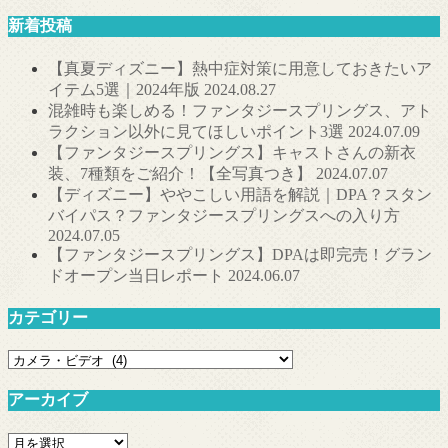
新着投稿
【真夏ディズニー】熱中症対策に用意しておきたいア
イテム5選｜2024年版
2024.08.27
混雑時も楽しめる！ファンタジースプリングス、アト
ラクション以外に見てほしいポイント3選
2024.07.09
【ファンタジースプリングス】キャストさんの新衣
装、7種類をご紹介！【全写真つき】
2024.07.07
【ディズニー】ややこしい用語を解説｜DPA？スタン
バイパス？ファンタジースプリングスへの入り方
2024.07.05
【ファンタジースプリングス】DPAは即完売！グラン
ドオープン当日レポート
2024.06.07
カテゴリー
カ
テ
アーカイブ
ゴ
リ
ア
ー