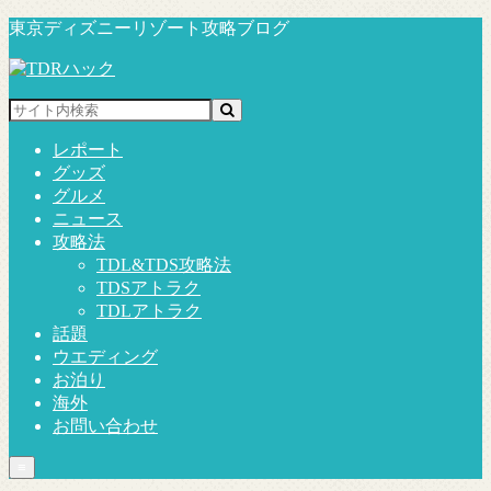
東京ディズニーリゾート攻略ブログ
レポート
グッズ
グルメ
ニュース
攻略法
TDL&TDS攻略法
TDSアトラク
TDLアトラク
話題
ウエディング
お泊り
海外
お問い合わせ
≡