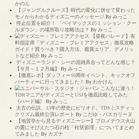
かのん
【ジャングルクルーズ】時代の変化に併せて変わった
モノからわかるディズニーのメッセージ
By
みっこ
停止位置を紹介！ 「ベイマックスのミッション・クー
ルダウン」の場所取り攻略法は？
By
みっこ
【昼夜パレード】有
料指定席「ディズニー・プレミアアクセス」徹底攻略
ガイド！買うべき？購入方法、鑑賞エリア、デメリッ
トなど紹介
By
みっこ
ディズニーランド・シーの混雑具合ってどんな感じ？
【９月～１２月編】
By
みっこ
【徹底レポ】ダッフィー10周年イベント、キックオフ
パーティーに行ってきました！
By
わかけん
こんなに違う！
TDRマニアがディズニーとUSJを徹底比較してみた
《ハード編》
By
みっこ
太古の伝説、13年の歴史にピリオド。TDSミスティッ
クリズム最終公演レポート
By
こだゆ・パスカリーヌ
【地質学から見るディズニーシー】プロメテウス火山
の麓にそびえたつ石の柱「柱状節理」についてまとめ
てみました
By
カズナ