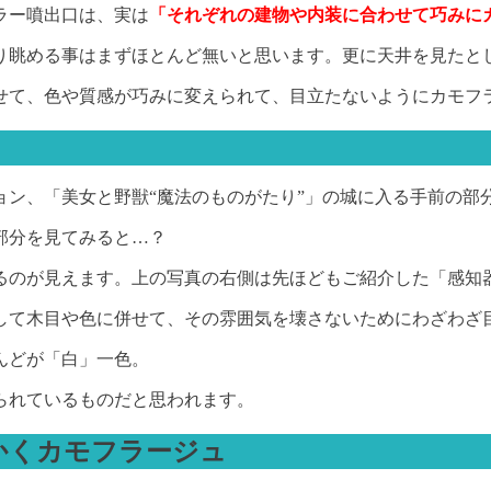
ラー噴出口は、実は
「それぞれの建物や内装に合わせて巧みに
り眺める事はまずほとんど無いと思います。更に天井を見たと
せて、色や質感が巧みに変えられて、目立たないようにカモフ
」
ン、「美女と野獣“魔法のものがたり”」の城に入る手前の部
部分を見てみると…？
るのが見えます。上の写真の右側は先ほどもご紹介した「感知
して木目や色に併せて、その雰囲気を壊さないためにわざわざ
んどが「白」一色。
られているものだと思われます。
かくカモフラージュ