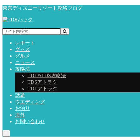
東京ディズニーリゾート攻略ブログ
レポート
グッズ
グルメ
ニュース
攻略法
TDL&TDS攻略法
TDSアトラク
TDLアトラク
話題
ウエディング
お泊り
海外
お問い合わせ
≡