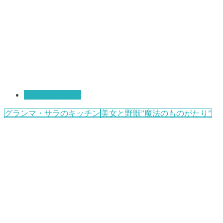
TDRのこだわり
グランマ・サラのキッチン
美女と野獣”魔法のものがたり”