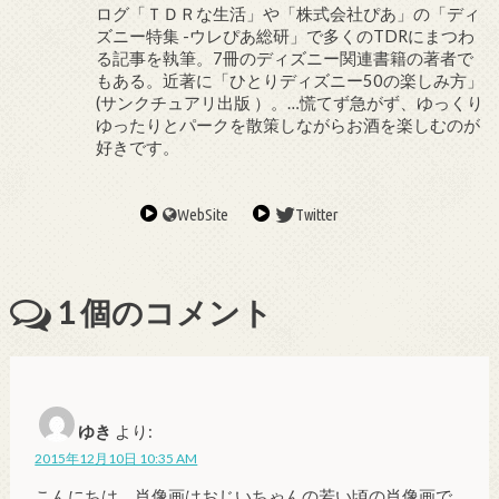
ログ「ＴＤＲな生活」や「株式会社ぴあ」の「ディ
ズニー特集 -ウレぴあ総研」で多くのTDRにまつわ
る記事を執筆。7冊のディズニー関連書籍の著者で
もある。近著に「ひとりディズニー50の楽しみ方」
(サンクチュアリ出版 ）。…慌てず急がず、ゆっくり
ゆったりとパークを散策しながらお酒を楽しむのが
好きです。
WebSite
Twitter
1
個のコメント
ゆき
より:
2015年12月10日 10:35 AM
こんにちは、肖像画はおじいちゃんの若い頃の肖像画で