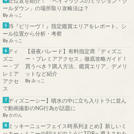
停止位置を紹介！ 「ベイマックスのミッション・ク
ールダウン」の場所取り攻略法は？
By
みっこ
TDS『ビリーヴ！』指定鑑賞エリアをレポート。シ
ール位置から分析・考察
By
みっこ
【昼夜パレード】有料指定席「ディズニ
ー・プレミアアクセス」徹底攻略ガイド！
買うべき？購入方法、鑑賞エリア、デメリ
ットなど紹介
By
みっこ
【ディズニーシー】噴水の中に立ち入りトラに並ん
で動画撮影のNG行為が話題に
By
かのん
【ミッキーニューフェイス時系列まとめ】新しいミ
ッキー・ミニーの顔はどのようにTDRへ導入された