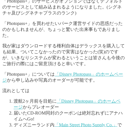
「Photopass+」のサービスがオプションではなくデフォルト
のサービスとして組み込まれるようになりました。(シグネ
チャ及びシグネチャプラスのランク)
「Photopass+」を買わせたいパーク運営サイドの思惑だった
のかもしれませんが、ちょっと驚いた出来事もでありまし
た。
我が家はダウンロードする権利自体はデラックスを購入して
も結果、ついてこなかったので実害はなかった(笑)のです
が、いきなりシステムが変わるということは皆さんも今後の
ご旅行の際にはご留意頂けると幸いです。
「Photopass+」については
「Disney Photopass」のホームペー
ジ
から申し込みや写真のオーダーが可能です。
流れとしては
渡航2ヶ月前を目処に
「Disney Photopass」のホームペ
ージ
からプレオーダー
届いたCD-ROM同封のクーポンは絶対忘れずにアナハ
イムへGo!
ディズニーランド内
「Main Street Photo Supply Co.」
で