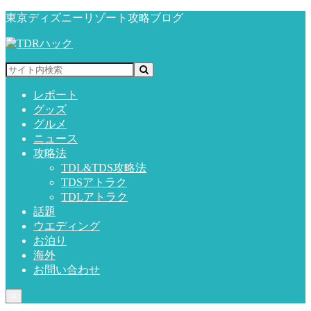
東京ディズニーリゾート攻略ブログ
レポート
グッズ
グルメ
ニュース
攻略法
TDL&TDS攻略法
TDSアトラク
TDLアトラク
話題
ウエディング
お泊り
海外
お問い合わせ
≡