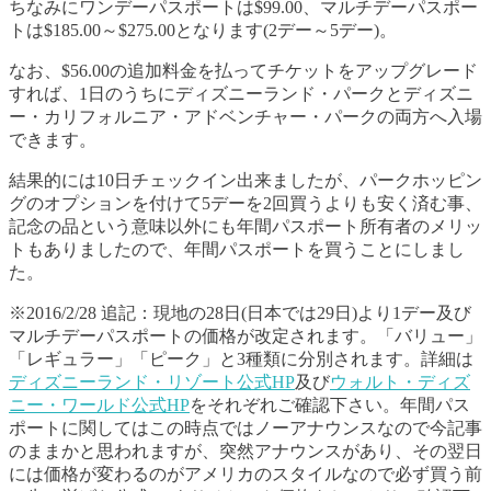
ちなみにワンデーパスポートは$99.00、マルチデーパスポー
トは$185.00～$275.00となります(2デー～5デー)。
なお、$56.00の追加料金を払ってチケットをアップグレード
すれば、1日のうちにディズニーランド・パークとディズニ
ー・カリフォルニア・アドベンチャー・パークの両方へ入場
できます。
結果的には10日チェックイン出来ましたが、パークホッピン
グのオプションを付けて5デーを2回買うよりも安く済む事、
記念の品という意味以外にも年間パスポート所有者のメリッ
トもありましたので、年間パスポートを買うことにしまし
た。
※2016/2/28 追記：現地の28日(日本では29日)より1デー及び
マルチデーパスポートの価格が改定されます。「バリュー」
「レギュラー」「ピーク」と3種類に分別されます。詳細は
ディズニーランド・リゾート公式HP
及び
ウォルト・ディズ
ニー・ワールド公式HP
をそれぞれご確認下さい。年間パス
ポートに関してはこの時点ではノーアナウンスなので今記事
のままかと思われますが、突然アナウンスがあり、その翌日
には価格が変わるのがアメリカのスタイルなので必ず買う前