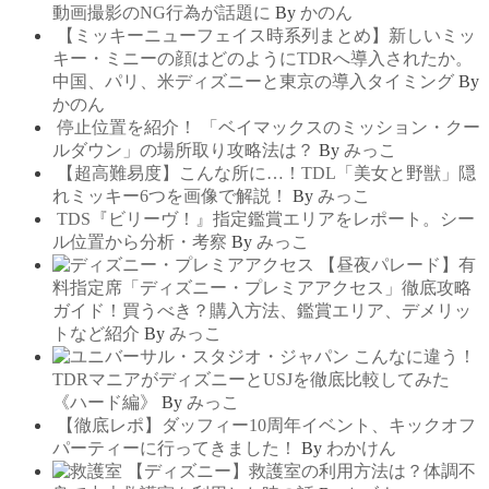
動画撮影のNG行為が話題に
By
かのん
【ミッキーニューフェイス時系列まとめ】新しいミッ
キー・ミニーの顔はどのようにTDRへ導入されたか。
中国、パリ、米ディズニーと東京の導入タイミング
By
かのん
停止位置を紹介！ 「ベイマックスのミッション・クー
ルダウン」の場所取り攻略法は？
By
みっこ
【超高難易度】こんな所に…！TDL「美女と野獣」隠
れミッキー6つを画像で解説！
By
みっこ
TDS『ビリーヴ！』指定鑑賞エリアをレポート。シー
ル位置から分析・考察
By
みっこ
【昼夜パレード】有
料指定席「ディズニー・プレミアアクセス」徹底攻略
ガイド！買うべき？購入方法、鑑賞エリア、デメリッ
トなど紹介
By
みっこ
こんなに違う！
TDRマニアがディズニーとUSJを徹底比較してみた
《ハード編》
By
みっこ
【徹底レポ】ダッフィー10周年イベント、キックオフ
パーティーに行ってきました！
By
わかけん
【ディズニー】救護室の利用方法は？体調不