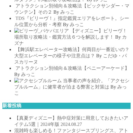
アトラクション別傾向＆攻略法【ビックサンダー・マ
ウンテン】その２
By
みっこ
TDS『ビリーヴ！』指定鑑賞エリアをレポート。シー
ル位置から分析・考察
By
みっこ
【ディズニー】ビリーヴ！
場所取り攻略法・鑑賞方法６つを解説します！
By
カ
ズナ
【舞浜駅エレベーター攻略法】何両目が一番近いの？
大型エレベーターの様子や注意点は？
By
こだゆ・パ
スカリーヌ
アトラクション別傾向＆攻略法【ペニーアーケード】
By
みっこ
当事者の声を紹介。「アクセシ
ブルルーム」に健常者が泊まる弊害と対策は
By
みっ
こ
新着投稿
【真夏ディズニー】熱中症対策に用意しておきたいア
イテム5選｜2024年版
2024.08.27
混雑時も楽しめる！ファンタジースプリングス、アト