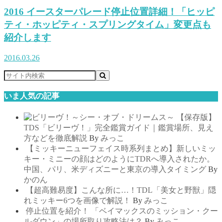
2016 イースターパレード停止位置詳細！「ヒッピ
ティ・ホッピティ・スプリングタイム」変更点も
紹介します
2016.03.26
いま人気の記事
【保存版】
TDS「ビリーヴ！」完全鑑賞ガイド｜鑑賞場所、見え
方などを徹底解説
By
みっこ
【ミッキーニューフェイス時系列まとめ】新しいミッ
キー・ミニーの顔はどのようにTDRへ導入されたか。
中国、パリ、米ディズニーと東京の導入タイミング
By
かのん
【超高難易度】こんな所に…！TDL「美女と野獣」隠
れミッキー6つを画像で解説！
By
みっこ
停止位置を紹介！ 「ベイマックスのミッション・クー
ルダウン」の場所取り攻略法は？
By
みっこ