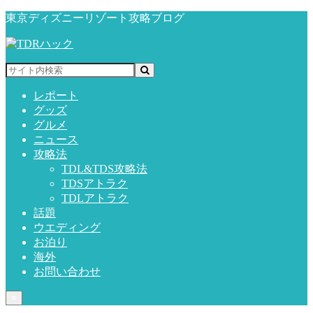
東京ディズニーリゾート攻略ブログ
レポート
グッズ
グルメ
ニュース
攻略法
TDL&TDS攻略法
TDSアトラク
TDLアトラク
話題
ウエディング
お泊り
海外
お問い合わせ
≡