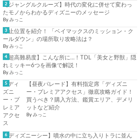
【ジャングルクルーズ】時代の変化に併せて変わっ
たモノからわかるディズニーのメッセージ
By
みっこ
停止位置を紹介！ 「ベイマックスのミッション・ク
ールダウン」の場所取り攻略法は？
By
みっこ
【超高難易度】こんな所に…！TDL「美女と野獣」隠
れミッキー6つを画像で解説！
By
みっこ
【昼夜パレード】有料指定席「ディズニ
ー・プレミアアクセス」徹底攻略ガイド！
買うべき？購入方法、鑑賞エリア、デメリ
ットなど紹介
By
みっこ
【ディズニーシー】噴水の中に立ち入りトラに並ん