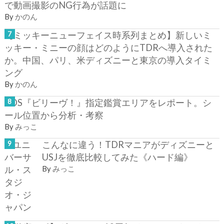
で動画撮影のNG行為が話題に
By
かのん
【ミッキーニューフェイス時系列まとめ】新しいミ
ッキー・ミニーの顔はどのようにTDRへ導入された
か。中国、パリ、米ディズニーと東京の導入タイミ
ング
By
かのん
TDS『ビリーヴ！』指定鑑賞エリアをレポート。シ
ール位置から分析・考察
By
みっこ
こんなに違う！TDRマニアがディズニーと
USJを徹底比較してみた《ハード編》
By
みっこ