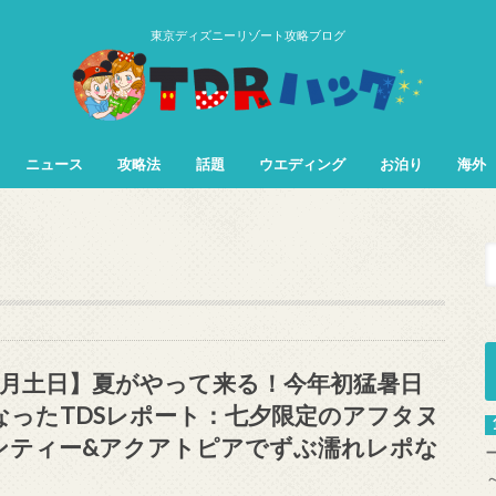
東京ディズニーリゾート攻略ブログ
ニュース
攻略法
話題
ウエディング
お泊り
海外
TDL&TDS攻略法
TDSアトラク
TDLアトラク
7月土日】夏がやって来る！今年初猛暑日
なったTDSレポート：七夕限定のアフタヌ
ンティー&アクアトピアでずぶ濡れレポな