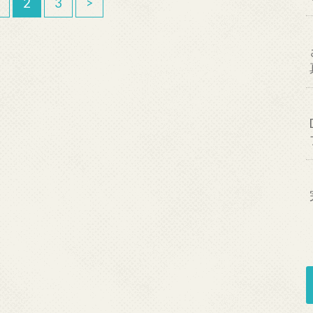
2
3
>