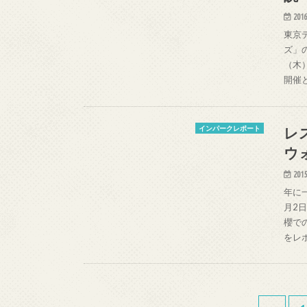
2016
東京
ズ」
（木
開催
レ
インパークレポート
ウ
2015
年に
月2
櫻で
をレ