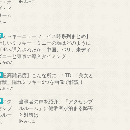
By
みっこ
【ミッキーニューフェイス時系列まとめ】
新しいミッキー・ミニーの顔はどのように
TDRへ導入されたか。中国、パリ、米ディ
ズニーと東京の導入タイミング
y
かのん
【超高難易度】こんな所に…！TDL「美女と
野獣」隠れミッキー6つを画像で解説！
y
みっこ
当事者の声を紹介。「アクセシブ
ルルーム」に健常者が泊まる弊害
と対策は
By
みっこ