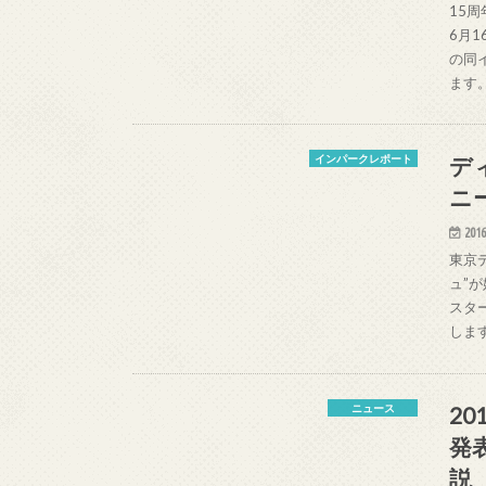
15
6月
の同
ます。
デ
インパークレポート
ニ
2016
東京
ュ”
スタ
します
2
ニュース
発
説