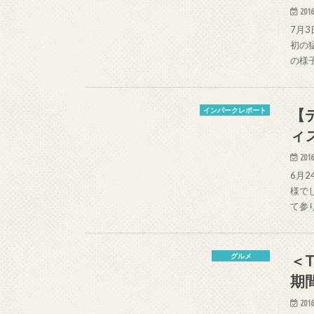
2016
7月
初の
の様
【
インパークレポート
ィ
2016
6月
様で
て参
＜
グルメ
期
2016