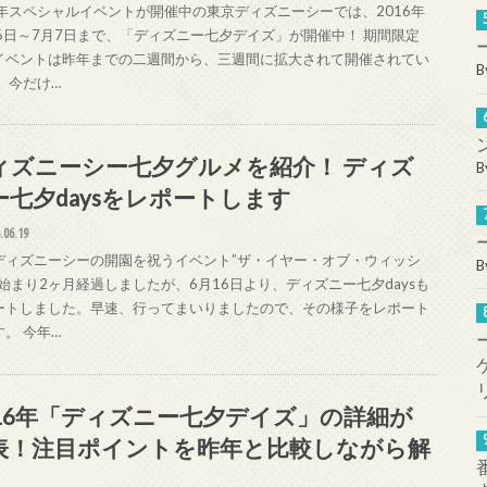
周年スペシャルイベントが開催中の東京ディズニーシーでは、2016年
16日～7月7日まで、「ディズニー七夕デイズ」が開催中！ 期間限定
イベントは昨年までの二週間から、三週間に拡大されて開催されてい
B
 今だけ…
ィズニーシー七夕グルメを紹介！ ディズ
B
ー七夕daysをレポートします
.06.19
ディズニーシーの開園を祝うイベント”ザ・イヤー・オブ・ウィッシ
B
が始まり2ヶ月経過しましたが、6月16日より、ディズニー七夕daysも
ートしました。早速、行ってまいりましたので、その様子をレポート
。 今年…
016年「ディズニー七夕デイズ」の詳細が
表！注目ポイントを昨年と比較しながら解