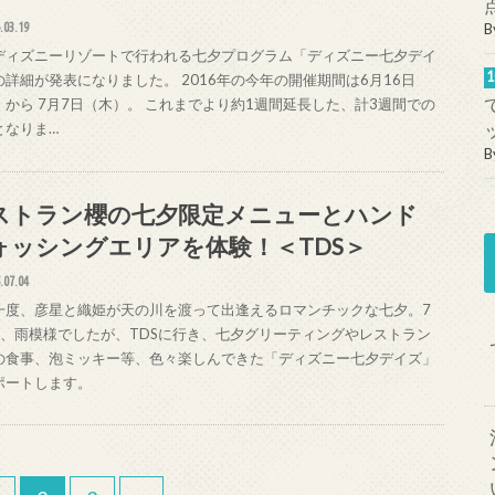
.03.19
B
ディズニーリゾートで行われる七夕プログラム「ディズニー七夕デイ
の詳細が発表になりました。 2016年の今年の開催期間は6月16日
）から 7月7日（木）。 これまでより約1週間延長した、計3週間での
となりま…
B
ストラン櫻の七夕限定メニューとハンド
ォッシングエリアを体験！＜TDS＞
.07.04
一度、彦星と織姫が天の川を渡って出逢えるロマンチックな七夕。7
日、雨模様でしたが、TDSに行き、七夕グリーティングやレストラン
の食事、泡ミッキー等、色々楽しんできた「ディズニー七夕デイズ」
ポートします。