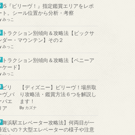
TDS『ビリーヴ！』指定鑑賞エリアをレポ
ート。シール位置から分析・考察
y
みっこ
アトラクション別傾向＆攻略法【ビックサ
ンダー・マウンテン】その２
y
みっこ
アトラクション別傾向＆攻略法【ペニーア
ーケード】
y
みっこ
【ディズニー】ビリーヴ！場所取
り攻略法・鑑賞方法６つを解説し
ます！
By
カズナ
【舞浜駅エレベーター攻略法】何両目が一
番近いの？大型エレベーターの様子や注意