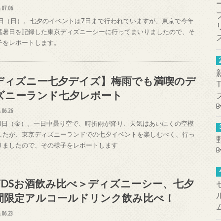
.07.06
3日（日）。七夕のイベントは7日まで行われていますが、東京で今年
猛暑日を記録した東京ディズニーシーに行ってまいりましたので、そ
子をレポートします。
ディズニー七夕デイズ】梅雨でも満喫のデ
ズニーランド七夕レポート
B
.06.26
24日（金）。一日中曇り空で、時折雨が降り、天気はあいにくの空模
したが、東京ディズニーランドでの七夕イベントを楽しむべく、行っ
りましたので、その様子をレポートします
B
TDSお酒飲み比べ＞ディズニーシー、七夕
間限定アルコールドリンク飲み比べ！
.06.23