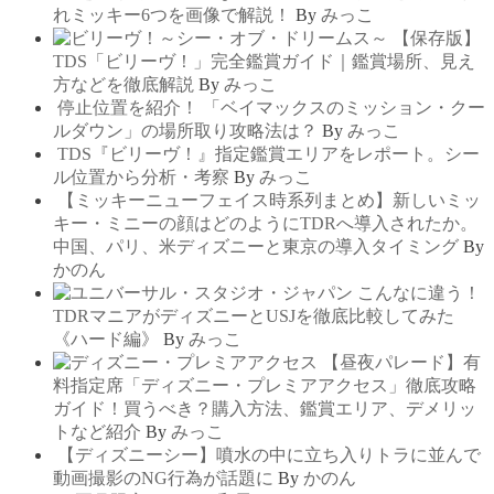
れミッキー6つを画像で解説！
By
みっこ
【保存版】
TDS「ビリーヴ！」完全鑑賞ガイド｜鑑賞場所、見え
方などを徹底解説
By
みっこ
停止位置を紹介！ 「ベイマックスのミッション・クー
ルダウン」の場所取り攻略法は？
By
みっこ
TDS『ビリーヴ！』指定鑑賞エリアをレポート。シー
ル位置から分析・考察
By
みっこ
【ミッキーニューフェイス時系列まとめ】新しいミッ
キー・ミニーの顔はどのようにTDRへ導入されたか。
中国、パリ、米ディズニーと東京の導入タイミング
By
かのん
こんなに違う！
TDRマニアがディズニーとUSJを徹底比較してみた
《ハード編》
By
みっこ
【昼夜パレード】有
料指定席「ディズニー・プレミアアクセス」徹底攻略
ガイド！買うべき？購入方法、鑑賞エリア、デメリッ
トなど紹介
By
みっこ
【ディズニーシー】噴水の中に立ち入りトラに並んで
動画撮影のNG行為が話題に
By
かのん