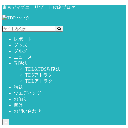
東京ディズニーリゾート攻略ブログ
レポート
グッズ
グルメ
ニュース
攻略法
TDL&TDS攻略法
TDSアトラク
TDLアトラク
話題
ウエディング
お泊り
海外
お問い合わせ
≡