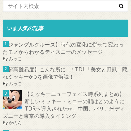
いま人気の記事
【ジャングルクルーズ】時代の変化に併せて変わっ
たモノからわかるディズニーのメッセージ
By
みっこ
【超高難易度】こんな所に…！TDL「美女と野獣」隠
れミッキー6つを画像で解説！
By
みっこ
【ミッキーニューフェイス時系列まとめ】
新しいミッキー・ミニーの顔はどのように
TDRへ導入されたか。中国、パリ、米ディ
ズニーと東京の導入タイミング
By
かのん