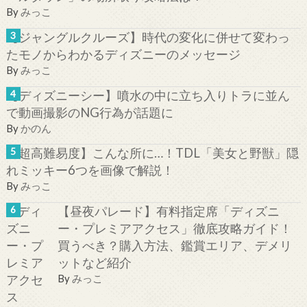
By
みっこ
【ジャングルクルーズ】時代の変化に併せて変わっ
たモノからわかるディズニーのメッセージ
By
みっこ
【ディズニーシー】噴水の中に立ち入りトラに並ん
で動画撮影のNG行為が話題に
By
かのん
【超高難易度】こんな所に…！TDL「美女と野獣」隠
れミッキー6つを画像で解説！
By
みっこ
【昼夜パレード】有料指定席「ディズニ
ー・プレミアアクセス」徹底攻略ガイド！
買うべき？購入方法、鑑賞エリア、デメリ
ットなど紹介
By
みっこ