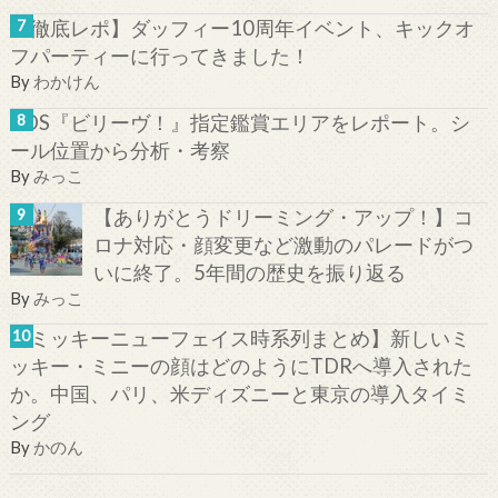
【徹底レポ】ダッフィー10周年イベント、キックオ
フパーティーに行ってきました！
By
わかけん
TDS『ビリーヴ！』指定鑑賞エリアをレポート。シ
ール位置から分析・考察
By
みっこ
【ありがとうドリーミング・アップ！】コ
ロナ対応・顔変更など激動のパレードがつ
いに終了。5年間の歴史を振り返る
By
みっこ
【ミッキーニューフェイス時系列まとめ】新しいミ
ッキー・ミニーの顔はどのようにTDRへ導入された
か。中国、パリ、米ディズニーと東京の導入タイミ
ング
By
かのん