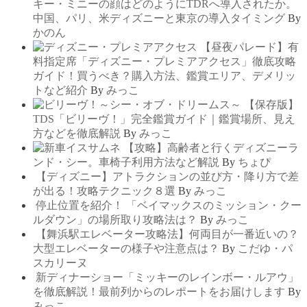
キー・ミニーの顔はどのようにTDRへ導入されたか。
中国、パリ、米ディズニーと東京の導入タイミング
By
かのん
【昼夜パレード】有
料指定席「ディズニー・プレミアアクセス」徹底攻略
ガイド！買うべき？購入方法、鑑賞エリア、デメリッ
トなど紹介
By
みっこ
【保存版】
TDS「ビリーヴ！」完全鑑賞ガイド｜鑑賞場所、見え
方などを徹底解説
By
みっこ
【攻略】高齢者と行くディズニーラ
ンド・シー。車椅子利用方法など解説
By
ちょぴ
【ディズニー】アトラクションの並び方・降り方で差
が出る！攻略テクニック８選
By
みっこ
停止位置を紹介！ 「ベイマックスのミッション・クー
ルダウン」の場所取り攻略法は？
By
みっこ
【舞浜駅エレベーター攻略法】何両目が一番近いの？
大型エレベーターの様子や注意点は？
By
こだゆ・パ
スカリーヌ
新ディナーショー「ミッキーのレインボー・ルアウ」
を徹底解説！最前列からのレポートをお届けします
By
みっこ