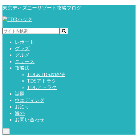
東京ディズニーリゾート攻略ブログ
レポート
グッズ
グルメ
ニュース
攻略法
TDL&TDS攻略法
TDSアトラク
TDLアトラク
話題
ウエディング
お泊り
海外
お問い合わせ
≡