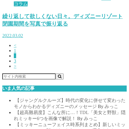
コラム
繰り返して欲しくない日々。ディズニーリゾート
閉園期間を写真で振り返る
2022.03.02
<
1
2
3
>
いま人気の記事
【ジャングルクルーズ】時代の変化に併せて変わった
モノからわかるディズニーのメッセージ
By
みっこ
【超高難易度】こんな所に…！TDL「美女と野獣」隠
れミッキー6つを画像で解説！
By
みっこ
【ミッキーニューフェイス時系列まとめ】新しいミッ