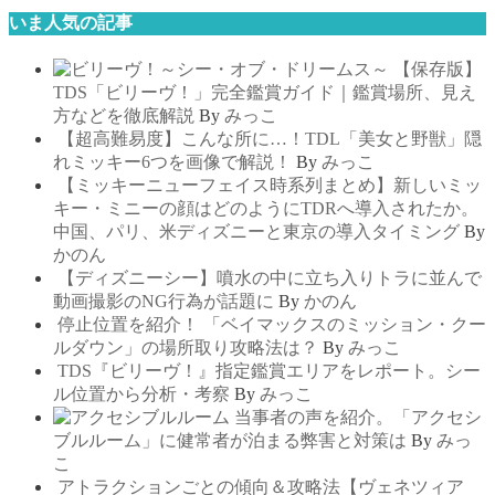
いま人気の記事
【保存版】
TDS「ビリーヴ！」完全鑑賞ガイド｜鑑賞場所、見え
方などを徹底解説
By
みっこ
【超高難易度】こんな所に…！TDL「美女と野獣」隠
れミッキー6つを画像で解説！
By
みっこ
【ミッキーニューフェイス時系列まとめ】新しいミッ
キー・ミニーの顔はどのようにTDRへ導入されたか。
中国、パリ、米ディズニーと東京の導入タイミング
By
かのん
【ディズニーシー】噴水の中に立ち入りトラに並んで
動画撮影のNG行為が話題に
By
かのん
停止位置を紹介！ 「ベイマックスのミッション・クー
ルダウン」の場所取り攻略法は？
By
みっこ
TDS『ビリーヴ！』指定鑑賞エリアをレポート。シー
ル位置から分析・考察
By
みっこ
当事者の声を紹介。「アクセシ
ブルルーム」に健常者が泊まる弊害と対策は
By
みっ
こ
アトラクションごとの傾向＆攻略法【ヴェネツィア