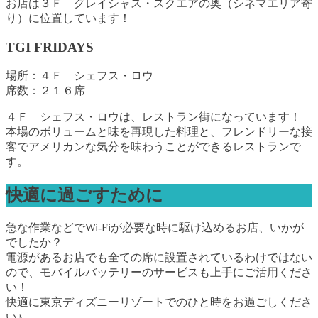
お店は３Ｆ グレイシャス・スクエアの奥（シネマエリア寄
り）に位置しています！
TGI FRIDAYS
場所：４Ｆ シェフス・ロウ
席数：２１６席
４Ｆ シェフス・ロウは、レストラン街になっています！
本場のボリュームと味を再現した料理と、フレンドリーな接
客でアメリカンな気分を味わうことができるレストランで
す。
快適に過ごすために
急な作業などでWi-Fiが必要な時に駆け込めるお店、いかが
でしたか？
電源があるお店でも全ての席に設置されているわけではない
ので、モバイルバッテリーのサービスも上手にご活用くださ
い！
快適に東京ディズニーリゾートでのひと時をお過ごしくださ
い♪