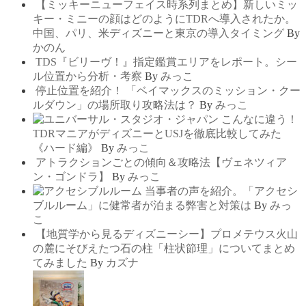
【ミッキーニューフェイス時系列まとめ】新しいミッ
キー・ミニーの顔はどのようにTDRへ導入されたか。
中国、パリ、米ディズニーと東京の導入タイミング
By
かのん
TDS『ビリーヴ！』指定鑑賞エリアをレポート。シー
ル位置から分析・考察
By
みっこ
停止位置を紹介！ 「ベイマックスのミッション・クー
ルダウン」の場所取り攻略法は？
By
みっこ
こんなに違う！
TDRマニアがディズニーとUSJを徹底比較してみた
《ハード編》
By
みっこ
アトラクションごとの傾向＆攻略法【ヴェネツィア
ン・ゴンドラ】
By
みっこ
当事者の声を紹介。「アクセシ
ブルルーム」に健常者が泊まる弊害と対策は
By
みっ
こ
【地質学から見るディズニーシー】プロメテウス火山
の麓にそびえたつ石の柱「柱状節理」についてまとめ
てみました
By
カズナ