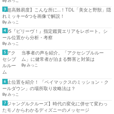
By
みっこ
【超高難易度】こんな所に…！TDL「美女と野獣」隠
れミッキー6つを画像で解説！
By
みっこ
TDS『ビリーヴ！』指定鑑賞エリアをレポート。シ
ール位置から分析・考察
By
みっこ
当事者の声を紹介。「アクセシブルルー
ム」に健常者が泊まる弊害と対策は
By
みっこ
停止位置を紹介！ 「ベイマックスのミッション・ク
ールダウン」の場所取り攻略法は？
By
みっこ
【ジャングルクルーズ】時代の変化に併せて変わっ
たモノからわかるディズニーのメッセージ